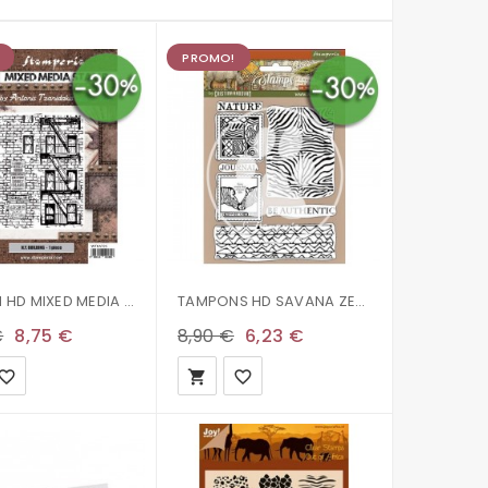
PROMO!
TAMPON HD MIXED MEDIA SIR VAGABOND AVIATOR NEW YORK BUILDINGS WTKAT25
TAMPONS HD SAVANA ZEBRA 14X18CM WTKCC211 STAMPERIA
€
8,75 €
8,90 €
6,23 €
vorite_border
local_grocery_store
favorite_border