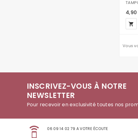
4,90
local_grocery_store
Vous vo
INSCRIVEZ-VOUS À NOTRE
NEWSLETTER
Pour recevoir en exclusivité toutes nos pro
speaker_phone
06 09 14 02 79 A VOTRE ÉCOUTE