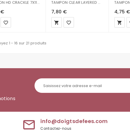
TAMPON HD CRACKLE 7X11CM WTKCC183
TAMPON CLEAR LAYERED COLAGE
 €
7,80 €
4,75 
favorite_border
local_grocery_store
favorite_border
local_grocery_store
fa
yez 1 - 16 sur 21 produits
motions
info@doigtsdefees.com
mail_outline
Contactez-nous