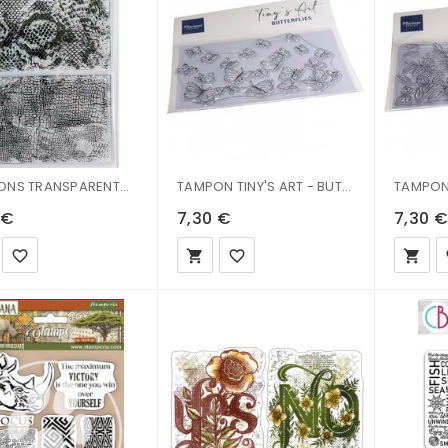
TAMPONS TRANSPARENTS SKINS PSB6012
TAMPON TINY'S ART - BUTTERFLY - TC0908
 €
7,30 €
7,30 €
favorite_border
local_grocery_store
favorite_border
local_grocery_store
fa