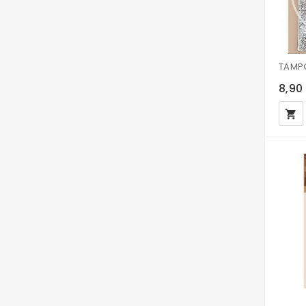
8,90
local_grocery_store