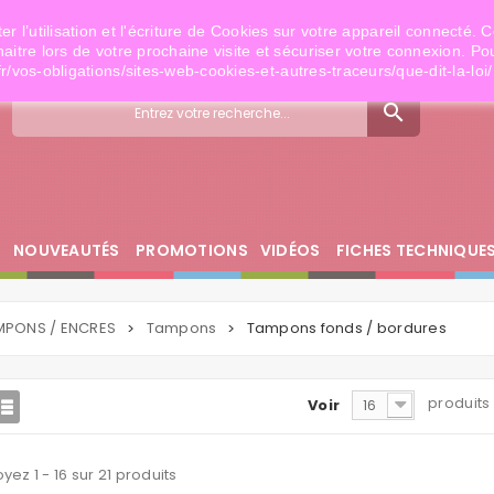
es.com
 l’utilisation et l'écriture de Cookies sur votre appareil connecté. C
naitre lors de votre prochaine visite et sécuriser votre connexion. Po
fr/vos-obligations/sites-web-cookies-et-autres-traceurs/que-dit-la-loi/
search
L
NOUVEAUTÉS
PROMOTIONS
VIDÉOS
FICHES TECHNIQUE
MPONS / ENCRES
Tampons
Tampons fonds / bordures
>
>
produits
Voir
16
yez 1 - 16 sur 21 produits