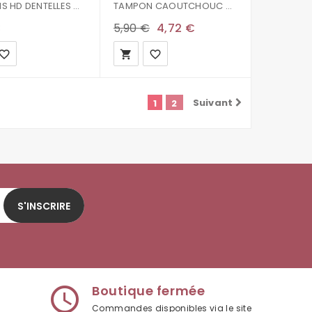
TAMPONS HD DENTELLES 4X18
TAMPON CAOUTCHOUC HD - FOND POIS 10X10
€
5,90 €
4,72 €
vorite_border
local_grocery_store
favorite_border
Suivant
1
2
S'INSCRIRE
Boutique fermée
access_time
Commandes disponibles via le site