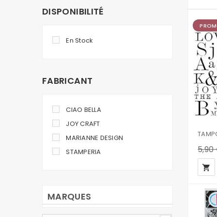
DISPONIBILITÉ
PROM
En Stock
FABRICANT
CIAO BELLA
JOY CRAFT
MARIANNE DESIGN
5,90
STAMPERIA
local_grocery_store
MARQUES