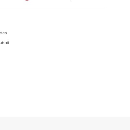
des
uhait