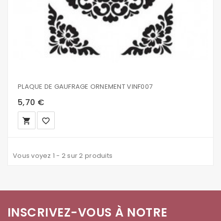
PLAQUE DE GAUFRAGE ORNEMENT VINF007
5,70 €
local_grocery_store
favorite_border
Vous voyez 1 - 2 sur 2 produits
INSCRIVEZ-VOUS À NOTRE