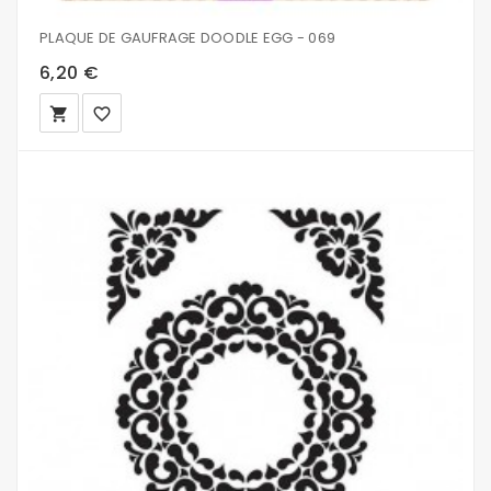
PLAQUE DE GAUFRAGE DOODLE EGG - 069
6,20 €
local_grocery_store
favorite_border