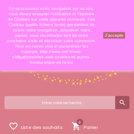
Téléphone: 06 09 14 02 79
Email: info@doigtsdefees.com
En poursuivant votre navigation sur ce site,
vous devez accepter l’utilisation et l'écriture
de Cookies sur votre appareil connecté. Ces
Cookies (petits fichiers texte) permettent de
Mon compte
suivre votre navigation, actualiser votre
panier, vous reconnaitre lors de votre
J'accepte
prochaine visite et sécuriser votre connexion.
Pour en savoir plus et paramétrer les
traceurs: http://www.cnil.fr/vos-
obligations/sites-web-cookies-et-autres-
traceurs/que-dit-la-loi/
search
0
favorite_border
shopping_cart
Liste des souhaits
Panier