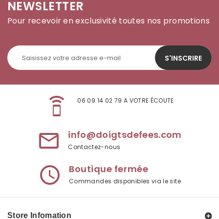
NEWSLETTER
Pour recevoir en exclusivité toutes nos promotions
S'INSCRIRE
speaker_phone
06 09 14 02 79 A VOTRE ÉCOUTE
info@doigtsdefees.com
mail_outline
Contactez-nous
Boutique fermée
access_time
Commandes disponibles via le site
Store Infomation