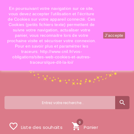
Téléphone: 06 09 14 02 79
Email: info@doigtsdefees.com
En poursuivant votre navigation sur ce site,
vous devez accepter l’utilisation et l'écriture
de Cookies sur votre appareil connecté. Ces
Cookies (petits fichiers texte) permettent de
Mon compte
suivre votre navigation, actualiser votre
panier, vous reconnaitre lors de votre
J'accepte
prochaine visite et sécuriser votre connexion.
Pour en savoir plus et paramétrer les
traceurs: http://www.cnil.fr/vos-
obligations/sites-web-cookies-et-autres-
traceurs/que-dit-la-loi/
search
0
favorite_border
shopping_cart
Liste des souhaits
Panier