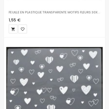
FEUILLE EN PLASTIQUE TRANSPARENTE MOTIFS FLEURS 30X30 CM
1,55 €
local_grocery_store
favorite_border