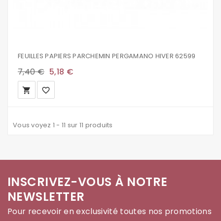
FEUILLES PAPIERS PARCHEMIN PERGAMANO HIVER 62599
7,40 €
5,18 €
local_grocery_store
favorite_border
Vous voyez 1 - 11 sur 11 produits
INSCRIVEZ-VOUS À NOTRE
NEWSLETTER
Pour recevoir en exclusivité toutes nos promotions