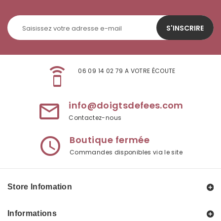
S'INSCRIRE
speaker_phone
06 09 14 02 79 A VOTRE ÉCOUTE
info@doigtsdefees.com
mail_outline
Contactez-nous
Boutique fermée
access_time
Commandes disponibles via le site
Store Infomation
Informations