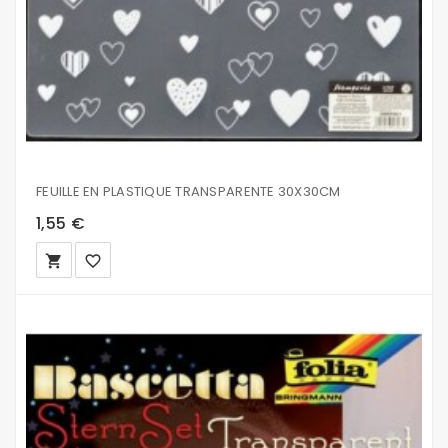
FEUILLE EN PLASTIQUE TRANSPARENTE 30X30CM
1,55 €
local_grocery_store
favorite_border