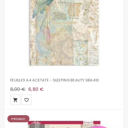
FEUILLES A4 ACETATE - SLEEPING BEAUTY SBA410
8,00 €
6,80 €
local_grocery_store
favorite_border
PROMO!