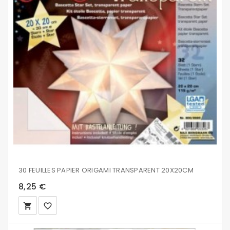
30 FEUILLES PAPIER ORIGAMI TRANSPARENT 20X20CM
8,25 €
local_grocery_store
favorite_border