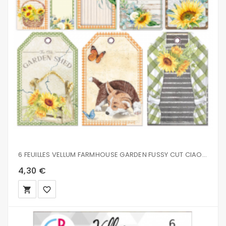
6 FEUILLES VELLUM FARMHOUSE GARDEN FUSSY CUT CIAO BELLA 15X15CM CBVQ003
4,30 €
local_grocery_store
favorite_border