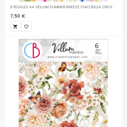
6 FEUILLES A4 VELLUM SUMMER BREEZE CIAO BELLA CBV005
7,50 €
local_grocery_store
favorite_border