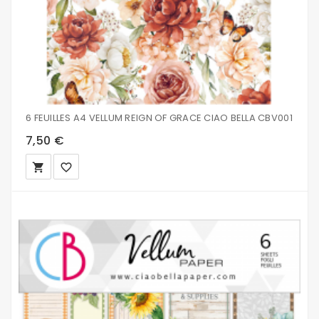
6 FEUILLES A4 VELLUM REIGN OF GRACE CIAO BELLA CBV001
7,50 €
local_grocery_store
favorite_border