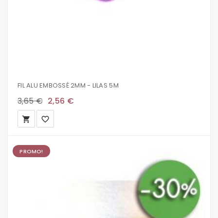
FIL ALU EMBOSSÉ 2MM - LILAS 5M
3,65 €
2,56 €
local_grocery_store
favorite_border
PROMO!