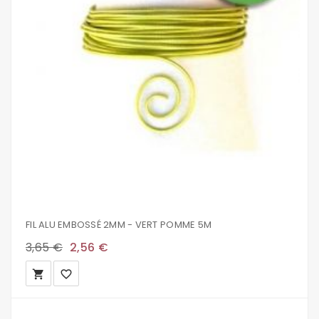
FIL ALU EMBOSSÉ 2MM - VERT POMME 5M
3,65 €
2,56 €
local_grocery_store
favorite_border