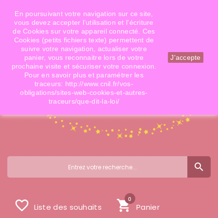
Téléphone: 06 09 14 02 79
Email: info@doigtsdefees.com
En poursuivant votre navigation sur ce site,
vous devez accepter l’utilisation et l'écriture
de Cookies sur votre appareil connecté. Ces
Cookies (petits fichiers texte) permettent de
Mon compte
suivre votre navigation, actualiser votre
panier, vous reconnaitre lors de votre
J'accepte
prochaine visite et sécuriser votre connexion.
Pour en savoir plus et paramétrer les
traceurs: http://www.cnil.fr/vos-
obligations/sites-web-cookies-et-autres-
traceurs/que-dit-la-loi/
search
0
favorite_border
shopping_cart
Liste des souhaits
Panier