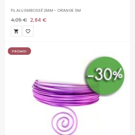
FIL ALU EMBOSSÉ 2MM - ORANGE 5M
4,05 €
2,84 €
local_grocery_store
favorite_border
PROMO!