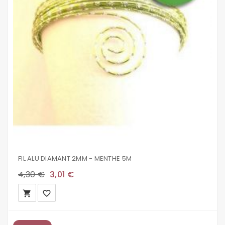
FIL ALU DIAMANT 2MM - MENTHE 5M
4,30 €
3,01 €
local_grocery_store
favorite_border