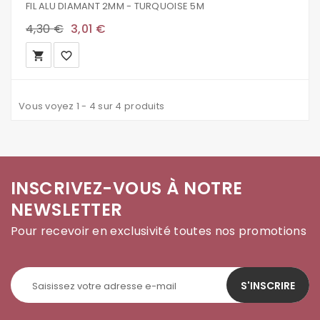
FIL ALU DIAMANT 2MM - TURQUOISE 5M
4,30 €
3,01 €
local_grocery_store
favorite_border
Vous voyez 1 - 4 sur 4 produits
INSCRIVEZ-VOUS À NOTRE
NEWSLETTER
Pour recevoir en exclusivité toutes nos promotions
S'INSCRIRE