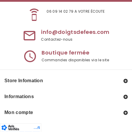
speaker_phone
06 09 14 02 79 A VOTRE ÉCOUTE
info@doigtsdefees.com
mail_outline
Contactez-nous
Boutique fermée
access_time
Commandes disponibles via le site
Store Infomation
Informations
Mon compte