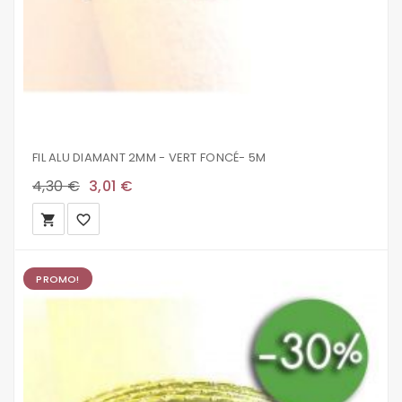
FIL ALU DIAMANT 2MM - VERT FONCÉ- 5M
4,30 €
3,01 €
local_grocery_store
favorite_border
PROMO!