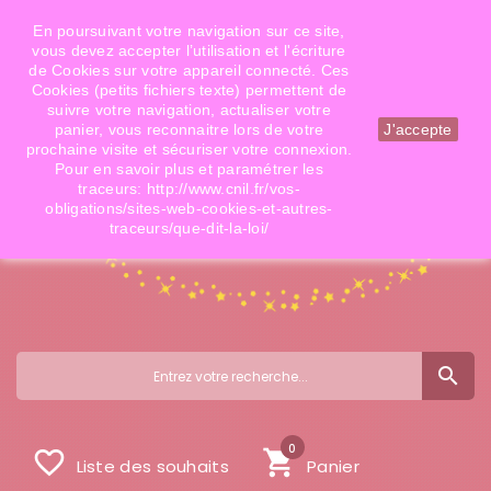
Téléphone: 06 09 14 02 79
Email: info@doigtsdefees.com
En poursuivant votre navigation sur ce site,
vous devez accepter l’utilisation et l'écriture
de Cookies sur votre appareil connecté. Ces
Cookies (petits fichiers texte) permettent de
Mon compte
suivre votre navigation, actualiser votre
panier, vous reconnaitre lors de votre
J'accepte
prochaine visite et sécuriser votre connexion.
Pour en savoir plus et paramétrer les
traceurs: http://www.cnil.fr/vos-
obligations/sites-web-cookies-et-autres-
traceurs/que-dit-la-loi/
search
0
favorite_border
shopping_cart
Liste des souhaits
Panier