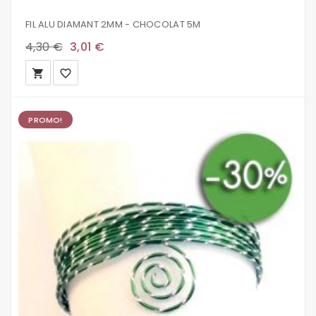
FIL ALU DIAMANT 2MM - CHOCOLAT 5M
4,30 €
3,01 €
local_grocery_store
favorite_border
PROMO!