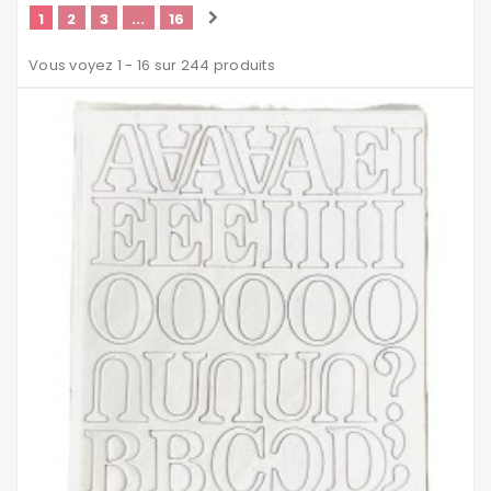
1
2
3
...
16
Vous voyez 1 - 16 sur 244 produits