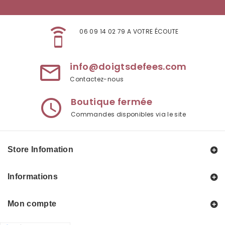
speaker_phone
06 09 14 02 79 A VOTRE ÉCOUTE
info@doigtsdefees.com
mail_outline
Contactez-nous
Boutique fermée
access_time
Commandes disponibles via le site
Store Infomation
Informations
Mon compte