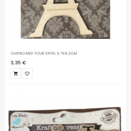
CHIPBOARD TOUR EIFFEL 5.7X8.3CM
3,35 €
local_grocery_store
favorite_border