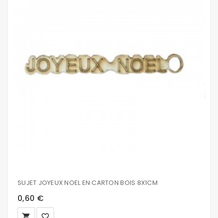
SUJET JOYEUX NOEL EN CARTON BOIS 8X1CM
0,60 €
local_grocery_store
favorite_border