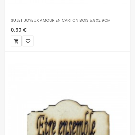
SUJET JOYEUX AMOUR EN CARTON BOIS 5.9X2.9CM
0,60 €
local_grocery_store
favorite_border