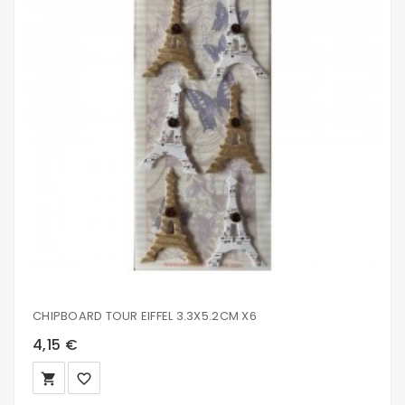
CHIPBOARD TOUR EIFFEL 3.3X5.2CM X6
4,15 €
local_grocery_store
favorite_border