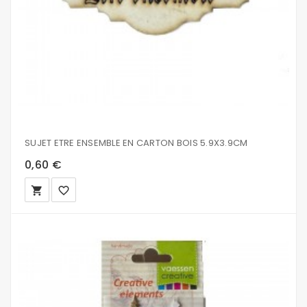
SUJET ETRE ENSEMBLE EN CARTON BOIS 5.9X3.9CM
0,60 €
local_grocery_store
favorite_border