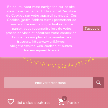
Téléphone: 06 09 14 02 79
Email: info@doigtsdefees.com
En poursuivant votre navigation sur ce site,
vous devez accepter l’utilisation et l'écriture
de Cookies sur votre appareil connecté. Ces
Cookies (petits fichiers texte) permettent de
Mon compte
suivre votre navigation, actualiser votre
panier, vous reconnaitre lors de votre
J'accepte
prochaine visite et sécuriser votre connexion.
Pour en savoir plus et paramétrer les
traceurs: http://www.cnil.fr/vos-
obligations/sites-web-cookies-et-autres-
traceurs/que-dit-la-loi/
search
0
favorite_border
shopping_cart
Liste des souhaits
Panier