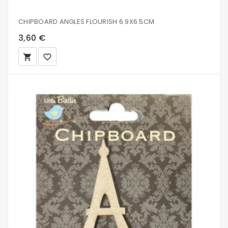
CHIPBOARD ANGLES FLOURISH 6.9X6.5CM
3,60 €
local_grocery_store
favorite_border