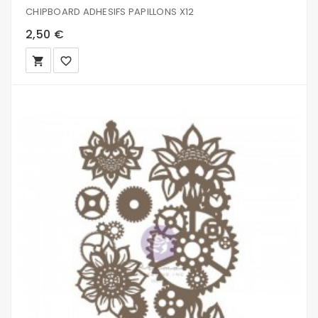
CHIPBOARD ADHESIFS PAPILLONS X12
2,50 €
local_grocery_store
favorite_border