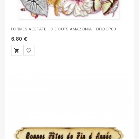
FORMES ACETATE - DIE CUTS AMAZONIA - DFLDCP03
6,80 €
local_grocery_store
favorite_border