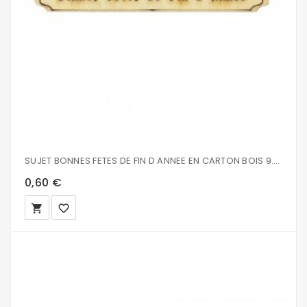
SUJET BONNES FETES DE FIN D ANNEE EN CARTON BOIS 9.8X1.4CM
0,60 €
local_grocery_store
favorite_border