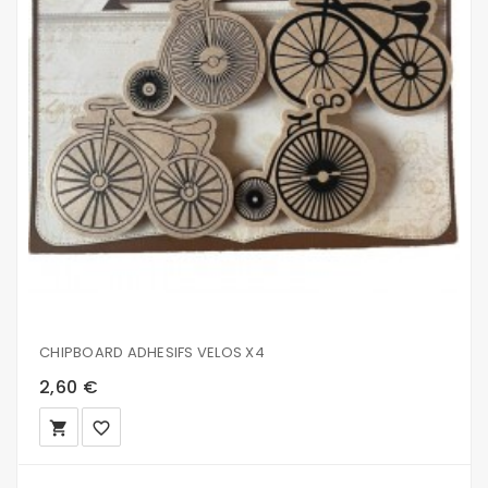
CHIPBOARD ADHESIFS VELOS X4
2,60 €
local_grocery_store
favorite_border