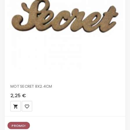
MOT SECRET 8X2.4CM
2,25 €
local_grocery_store
favorite_border
PROMO!