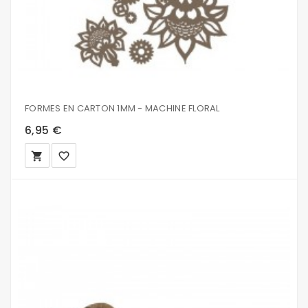
FORMES EN CARTON 1MM - MACHINE FLORAL
6,95 €
local_grocery_store
favorite_border