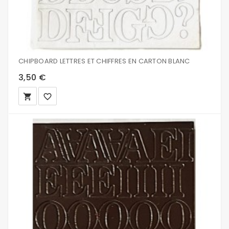
CHIPBOARD LETTRES ET CHIFFRES EN CARTON BLANC
3,50 €
local_grocery_store
favorite_border