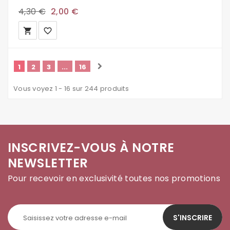
4,30 €
2,00 €
local_grocery_store
favorite_border
1
2
3
...
16
Vous voyez 1 - 16 sur 244 produits
INSCRIVEZ-VOUS À NOTRE
NEWSLETTER
Pour recevoir en exclusivité toutes nos promotions
S'INSCRIRE