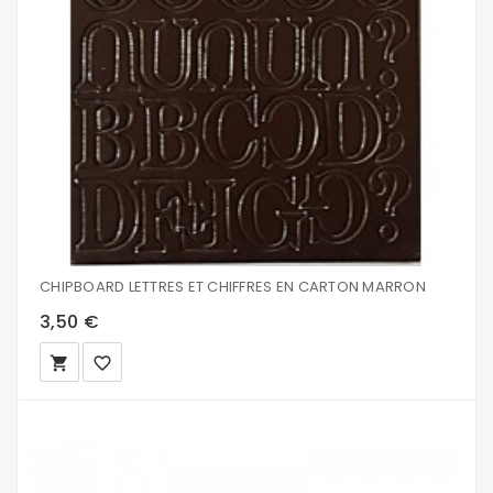
CHIPBOARD LETTRES ET CHIFFRES EN CARTON MARRON
3,50 €
local_grocery_store
favorite_border