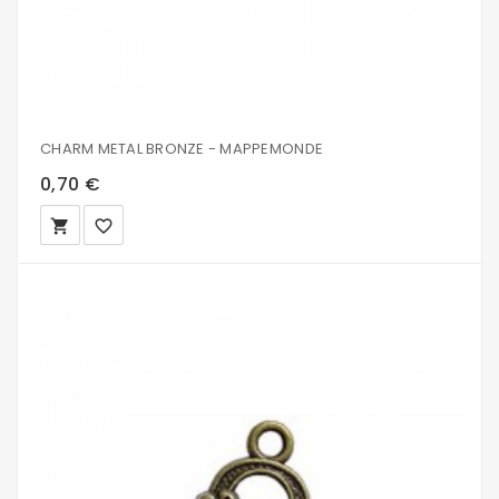
CHARM METAL BRONZE - MAPPEMONDE
0,70 €
local_grocery_store
favorite_border