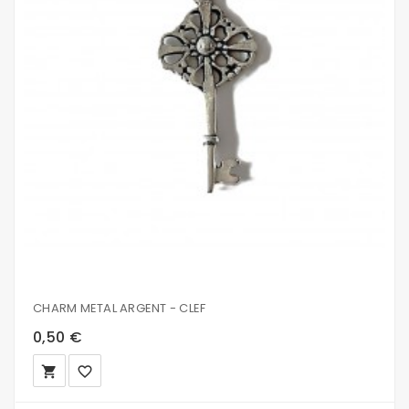
CHARM METAL ARGENT - CLEF
0,50 €
local_grocery_store
favorite_border