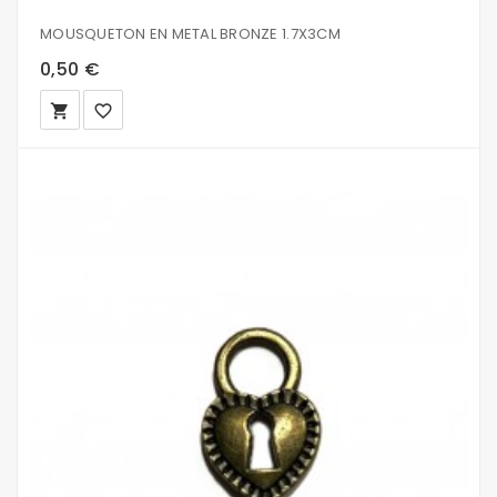
MOUSQUETON EN METAL BRONZE 1.7X3CM
0,50 €
local_grocery_store
favorite_border