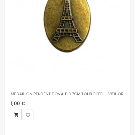
MEDAILLON PENDENTIF OVALE 3.7CM TOUR EIFFEL - VIEIL OR
1,00 €
local_grocery_store
favorite_border