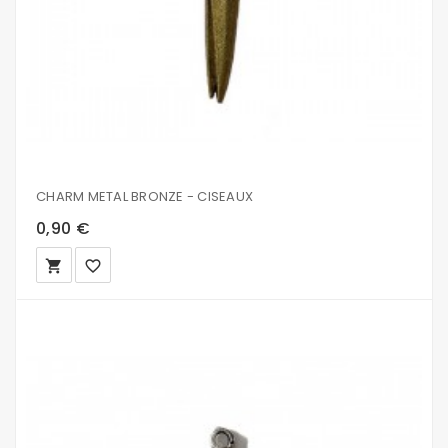
CHARM METAL BRONZE - CISEAUX
0,90 €
local_grocery_store
favorite_border