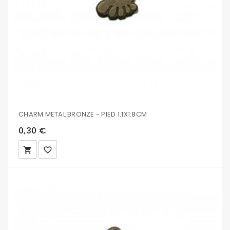
CHARM METAL BRONZE - PIED 1.1X1.8CM
0,30 €
local_grocery_store
favorite_border