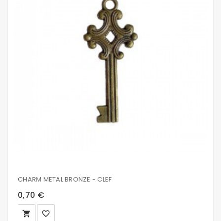
CHARM METAL BRONZE - CLEF
0,70 €
local_grocery_store
favorite_border