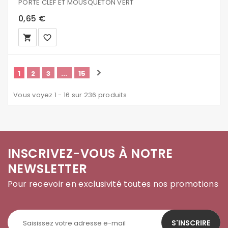
PORTE CLEF ET MOUSQUETON VERT
0,65 €
local_grocery_store
favorite_border
1
2
3
...
15
Vous voyez 1 - 16 sur 236 produits
INSCRIVEZ-VOUS À NOTRE
NEWSLETTER
Pour recevoir en exclusivité toutes nos promotions
S'INSCRIRE