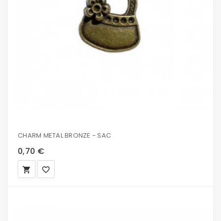
CHARM METAL BRONZE - SAC
0,70 €
local_grocery_store
favorite_border