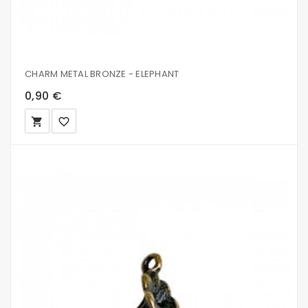
CHARM METAL BRONZE - ELEPHANT
0,90 €
local_grocery_store
favorite_border