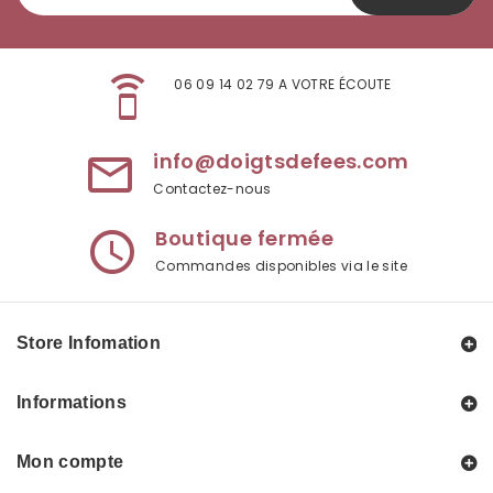
speaker_phone
06 09 14 02 79 A VOTRE ÉCOUTE
info@doigtsdefees.com
mail_outline
Contactez-nous
Boutique fermée
access_time
Commandes disponibles via le site
Store Infomation
Informations
Mon compte