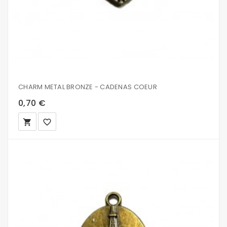
CHARM METAL BRONZE - CADENAS COEUR
0,70 €
local_grocery_store
favorite_border