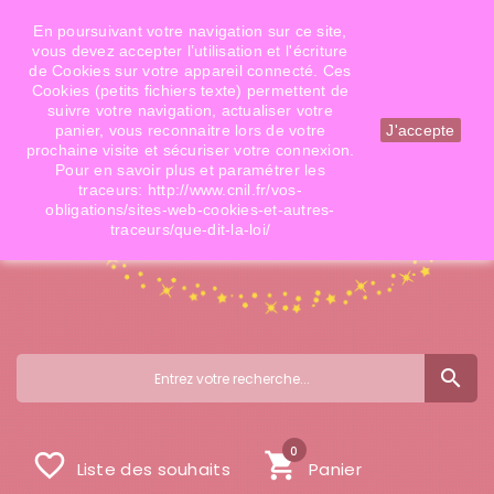
Téléphone: 06 09 14 02 79
Email: info@doigtsdefees.com
En poursuivant votre navigation sur ce site,
vous devez accepter l’utilisation et l'écriture
de Cookies sur votre appareil connecté. Ces
Cookies (petits fichiers texte) permettent de
Mon compte
suivre votre navigation, actualiser votre
panier, vous reconnaitre lors de votre
J'accepte
prochaine visite et sécuriser votre connexion.
Pour en savoir plus et paramétrer les
traceurs: http://www.cnil.fr/vos-
obligations/sites-web-cookies-et-autres-
traceurs/que-dit-la-loi/
search
0
favorite_border
shopping_cart
Liste des souhaits
Panier