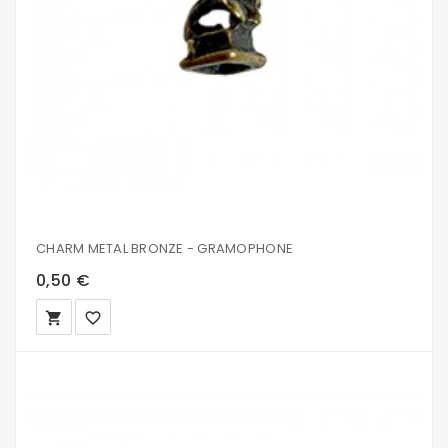
CHARM METAL BRONZE - GRAMOPHONE
0,50 €
local_grocery_store
favorite_border