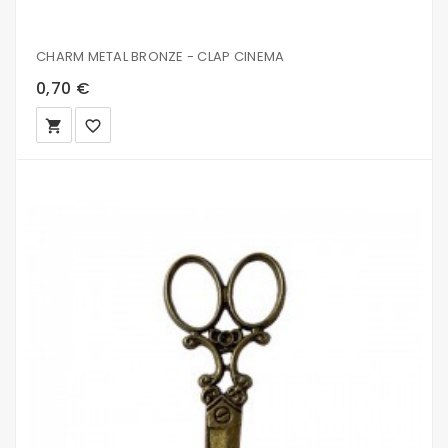
CHARM METAL BRONZE - CLAP CINEMA
0,70 €
local_grocery_store
favorite_border