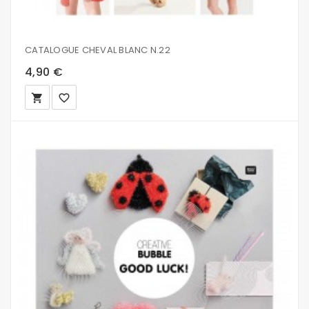
CATALOGUE CHEVAL BLANC N.22
4,90 €
local_grocery_store
favorite_border