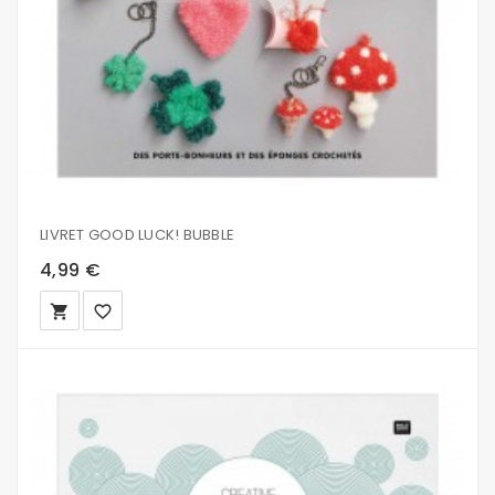
LIVRET GOOD LUCK! BUBBLE
4,99 €
local_grocery_store
favorite_border