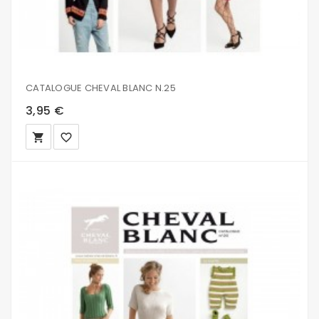
CATALOGUE CHEVAL BLANC N.25
3,95 €
local_grocery_store
favorite_border