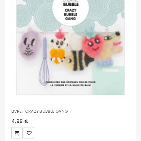
LIVRET CRAZY BUBBLE GANG
4,99 €
local_grocery_store
favorite_border