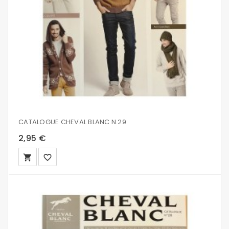
CATALOGUE CHEVAL BLANC N.29
2,95 €
local_grocery_store
favorite_border