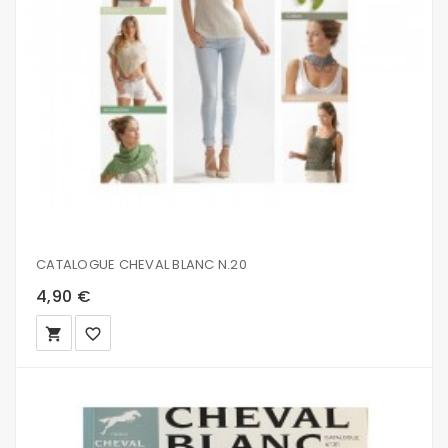
CATALOGUE CHEVAL BLANC N.20
4,90 €
local_grocery_store
favorite_border