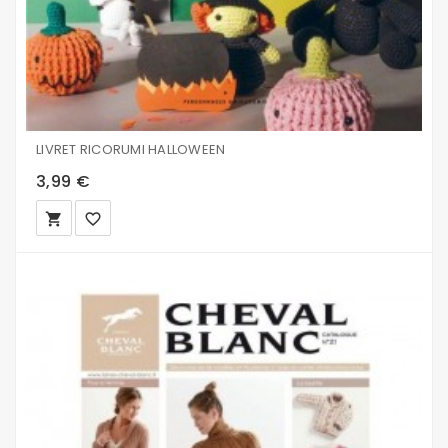
LIVRET RICORUMI HALLOWEEN
3,99 €
local_grocery_store
favorite_border