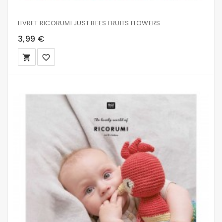
LIVRET RICORUMI JUST BEES FRUITS FLOWERS
3,99 €
local_grocery_store
favorite_border