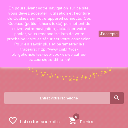
Téléphone: 06 09 14 02 79
Email: info@doigtsdefees.com
En poursuivant votre navigation sur ce site,
vous devez accepter l’utilisation et l'écriture
de Cookies sur votre appareil connecté. Ces
Cookies (petits fichiers texte) permettent de
Mon compte
suivre votre navigation, actualiser votre
panier, vous reconnaitre lors de votre
J'accepte
prochaine visite et sécuriser votre connexion.
Pour en savoir plus et paramétrer les
traceurs: http://www.cnil.fr/vos-
obligations/sites-web-cookies-et-autres-
traceurs/que-dit-la-loi/
search
0
favorite_border
shopping_cart
Liste des souhaits
Panier