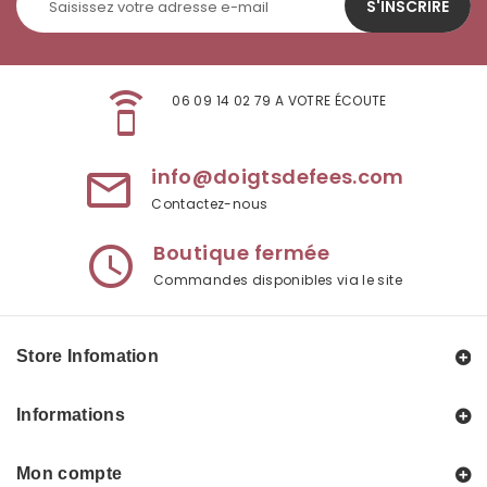
S'INSCRIRE
speaker_phone
06 09 14 02 79 A VOTRE ÉCOUTE
info@doigtsdefees.com
mail_outline
Contactez-nous
Boutique fermée
access_time
Commandes disponibles via le site
Store Infomation
Informations
Mon compte