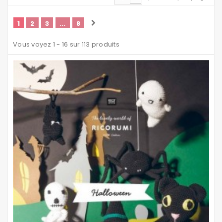
1
2
3
...
8
Vous voyez 1 - 16 sur 113 produits