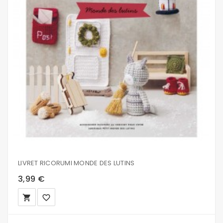
LIVRET RICORUMI MONDE DES LUTINS
3,99 €
local_grocery_store
favorite_border