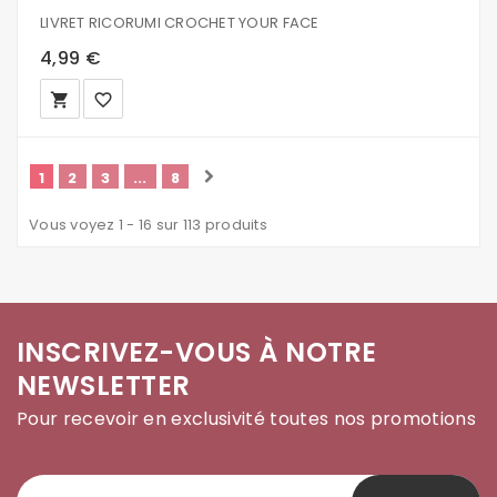
LIVRET RICORUMI CROCHET YOUR FACE
4,99 €
local_grocery_store
favorite_border
1
2
3
...
8
Vous voyez 1 - 16 sur 113 produits
INSCRIVEZ-VOUS À NOTRE
NEWSLETTER
Pour recevoir en exclusivité toutes nos promotions