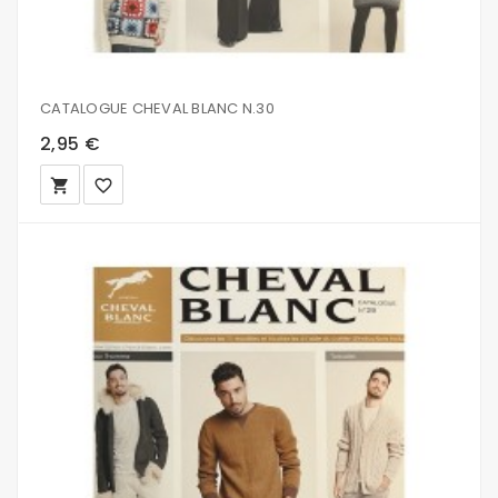
CATALOGUE CHEVAL BLANC N.30
2,95 €
local_grocery_store
favorite_border