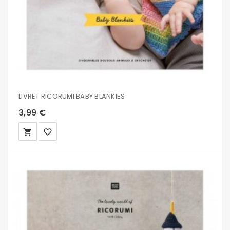
LIVRET RICORUMI BABY BLANKIES
3,99 €
local_grocery_store
favorite_border