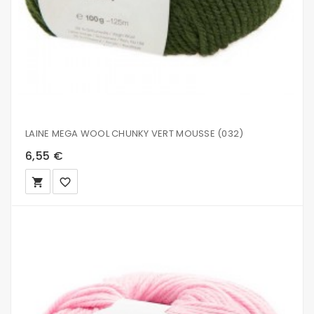
LAINE MEGA WOOL CHUNKY VERT MOUSSE (032)
6,55 €
local_grocery_store
favorite_border