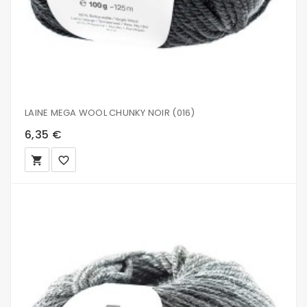
LAINE MEGA WOOL CHUNKY NOIR (016)
6,35 €
local_grocery_store
favorite_border