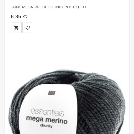
LAINE MEGA WOOL CHUNKY ROSE (018)
6,35 €
local_grocery_store
favorite_border