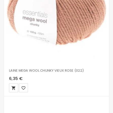
LAINE MEGA WOOL CHUNKY VIEUX ROSE (022)
6,35 €
local_grocery_store
favorite_border