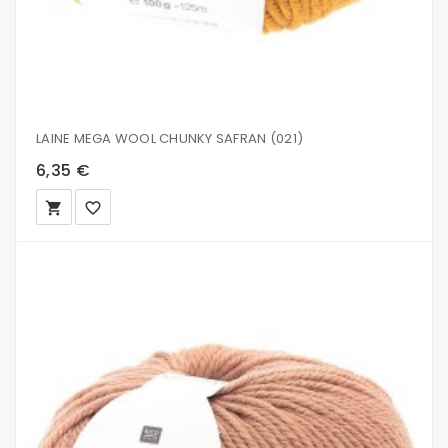
LAINE MEGA WOOL CHUNKY SAFRAN (021)
6,35 €
local_grocery_store
favorite_border