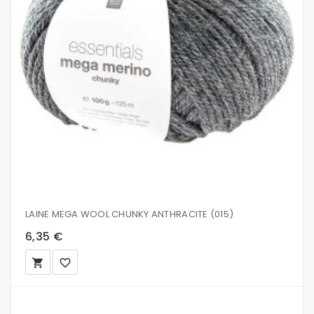
LAINE MEGA WOOL CHUNKY ANTHRACITE (015)
6,35 €
local_grocery_store
favorite_border