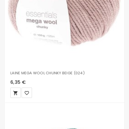
LAINE MEGA WOOL CHUNKY BEIGE (024)
6,35 €
local_grocery_store
favorite_border