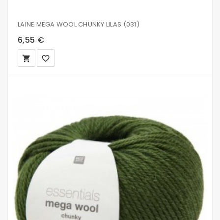
LAINE MEGA WOOL CHUNKY LILAS (031)
6,55 €
local_grocery_store
favorite_border