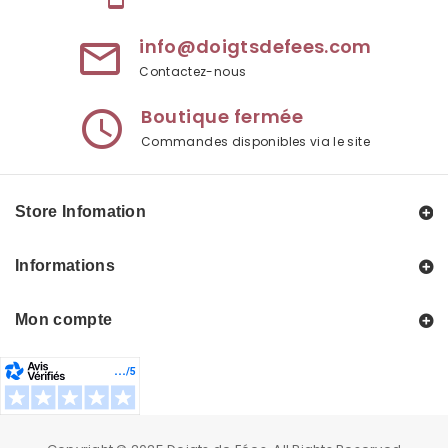
info@doigtsdefees.com
mail_outline
Contactez-nous
Boutique fermée
access_time
Commandes disponibles via le site
Store Infomation
Informations
Mon compte