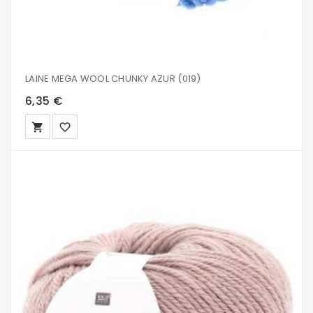
LAINE MEGA WOOL CHUNKY AZUR (019)
6,35 €
local_grocery_store
favorite_border