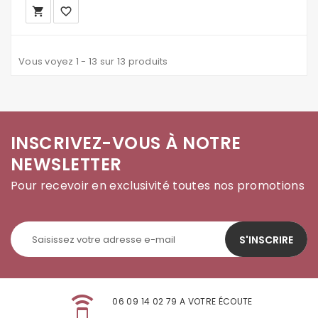
local_grocery_store
favorite_border
Vous voyez 1 - 13 sur 13 produits
INSCRIVEZ-VOUS À NOTRE
NEWSLETTER
Pour recevoir en exclusivité toutes nos promotions
S'INSCRIRE
speaker_phone
06 09 14 02 79 A VOTRE ÉCOUTE