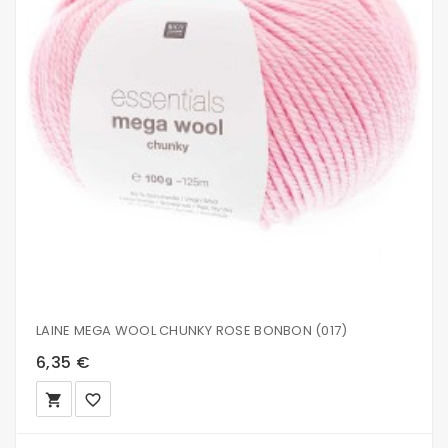
LAINE MEGA WOOL CHUNKY ROSE BONBON (017)
6,35 €
local_grocery_store
favorite_border