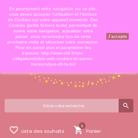
Téléphone: 06 09 14 02 79
Email: info@doigtsdefees.com
En poursuivant votre navigation sur ce site,
vous devez accepter l’utilisation et l'écriture
de Cookies sur votre appareil connecté. Ces
Cookies (petits fichiers texte) permettent de
Mon compte
suivre votre navigation, actualiser votre
panier, vous reconnaitre lors de votre
J'accepte
prochaine visite et sécuriser votre connexion.
Pour en savoir plus et paramétrer les
traceurs: http://www.cnil.fr/vos-
obligations/sites-web-cookies-et-autres-
traceurs/que-dit-la-loi/
search
0
favorite_border
shopping_cart
Liste des souhaits
Panier