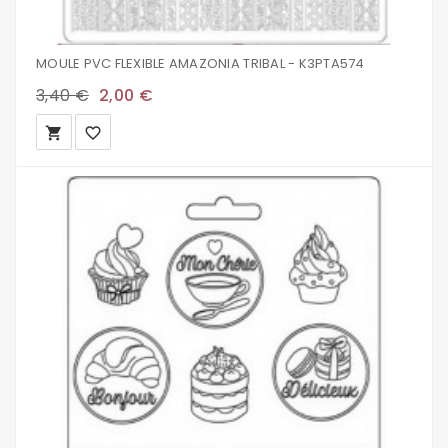
MOULE PVC FLEXIBLE AMAZONIA TRIBAL - K3PTA574
3,40 €
2,00 €
local_grocery_store
favorite_border