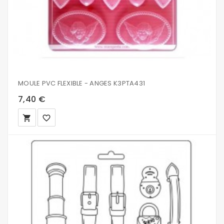
MOULE PVC FLEXIBLE - ANGES K3PTA431
7,40 €
local_grocery_store
favorite_border