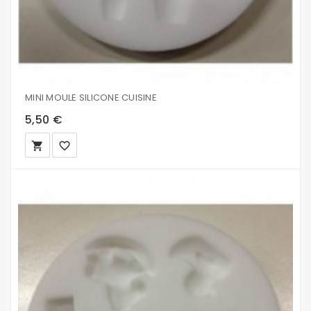
MINI MOULE SILICONE CUISINE
5,50 €
local_grocery_store
favorite_border