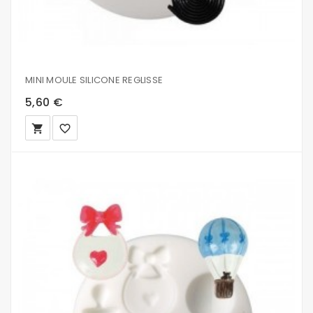
MINI MOULE SILICONE REGLISSE
5,60 €
local_grocery_store
favorite_border