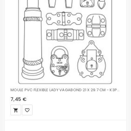
MOULE PVC FLEXIBLE LADY VAGABOND 21 X 29.7 CM - K3PTA484
7,45 €
local_grocery_store
favorite_border