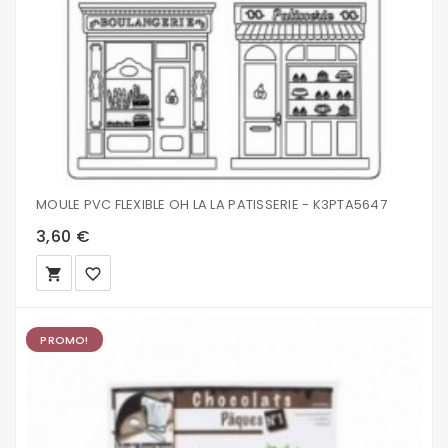
MOULE PVC FLEXIBLE OH LA LA PATISSERIE - K3PTA5647
3,60 €
local_grocery_store
favorite_border
PROMO!