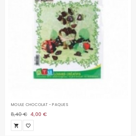
MOULE CHOCOLAT - PAQUES
8,40 €
4,00 €
local_grocery_store
favorite_border