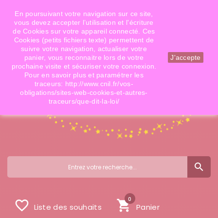
Téléphone: 06 09 14 02 79
Email: info@doigtsdefees.com
En poursuivant votre navigation sur ce site,
vous devez accepter l’utilisation et l'écriture
de Cookies sur votre appareil connecté. Ces
Cookies (petits fichiers texte) permettent de
Mon compte
suivre votre navigation, actualiser votre
panier, vous reconnaitre lors de votre
J'accepte
prochaine visite et sécuriser votre connexion.
Pour en savoir plus et paramétrer les
traceurs: http://www.cnil.fr/vos-
obligations/sites-web-cookies-et-autres-
traceurs/que-dit-la-loi/
search
0
favorite_border
shopping_cart
Liste des souhaits
Panier