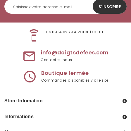
S'INSCRIRE
speaker_phone
06 09 14 02 79 A VOTRE ÉCOUTE
info@doigtsdefees.com
mail_outline
Contactez-nous
Boutique fermée
access_time
Commandes disponibles via le site
Store Infomation
Informations