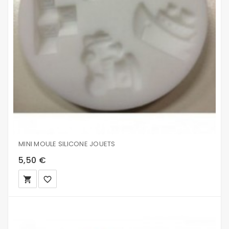
MINI MOULE SILICONE JOUETS
5,50 €
local_grocery_store
favorite_border