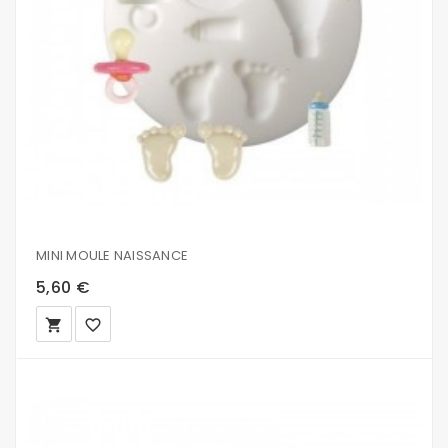
MINI MOULE NAISSANCE
5,60 €
local_grocery_store
favorite_border