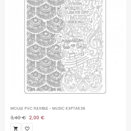
MOULE PVC FLEXIBLE - MUSIC K3PTA539
3,40 €
2,00 €
local_grocery_store
favorite_border