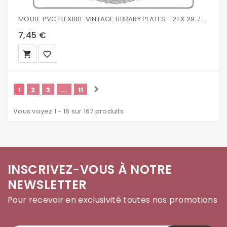
MOULE PVC FLEXIBLE VINTAGE LIBRARY PLATES - 21 X 29.7 CM - K3PTA4561
7,45 €
local_grocery_store
favorite_border
1
2
3
...
11
Vous voyez 1 - 16 sur 167 produits
INSCRIVEZ-VOUS À NOTRE
NEWSLETTER
Pour recevoir en exclusivité toutes nos promotions