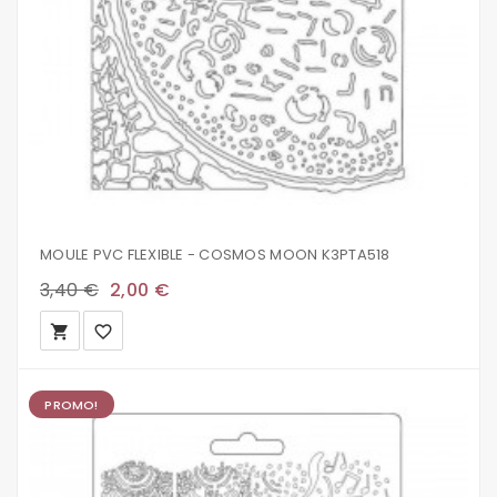
MOULE PVC FLEXIBLE - COSMOS MOON K3PTA518
3,40 €
2,00 €
local_grocery_store
favorite_border
PROMO!