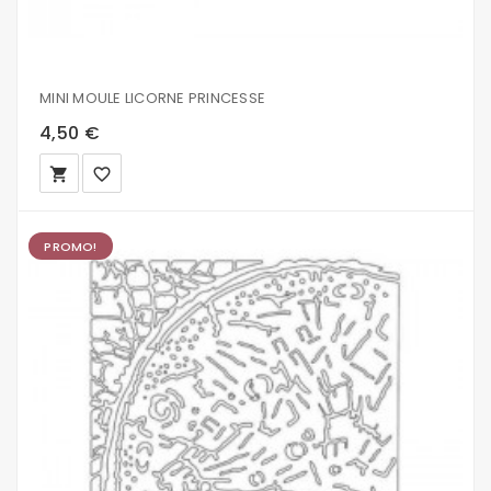
MINI MOULE LICORNE PRINCESSE
4,50 €
local_grocery_store
favorite_border
PROMO!