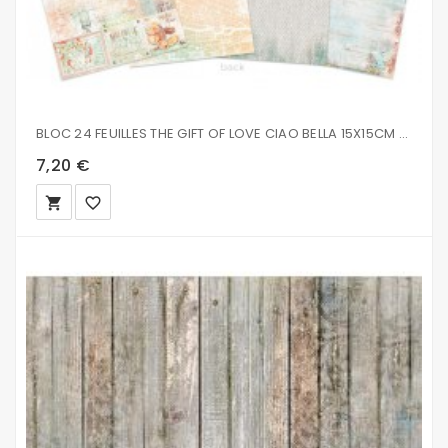
BLOC 24 FEUILLES THE GIFT OF LOVE CIAO BELLA 15X15CM CBQ047
7,20 €
local_grocery_store
favorite_border