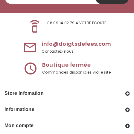
speaker_phone
06 09 14 02 79 A VOTRE ÉCOUTE
info@doigtsdefees.com
mail_outline
Contactez-nous
Boutique fermée
access_time
Commandes disponibles via le site
Store Infomation
Informations
Mon compte