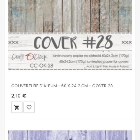
COUVERTURE D'ALBUM - 60 X 24.2 CM - COVER 28
2,10 €
local_grocery_store
favorite_border