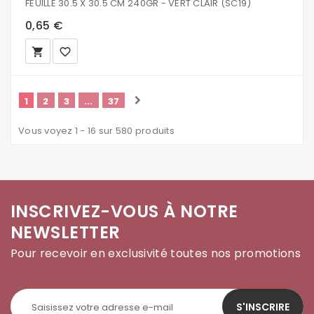
FEUILLE 30.5 X 30.5 CM 240GR - VERT CLAIR (SC19)
0,65 €
local_grocery_store
favorite_border
1
2
3
...
37
Vous voyez 1 - 16 sur 580 produits
INSCRIVEZ-VOUS À NOTRE
NEWSLETTER
Pour recevoir en exclusivité toutes nos promotions
S'INSCRIRE