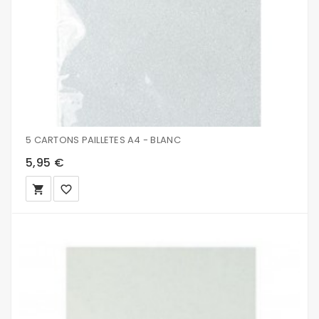
5 CARTONS PAILLETES A4 - BLANC
5,95 €
local_grocery_store
favorite_border