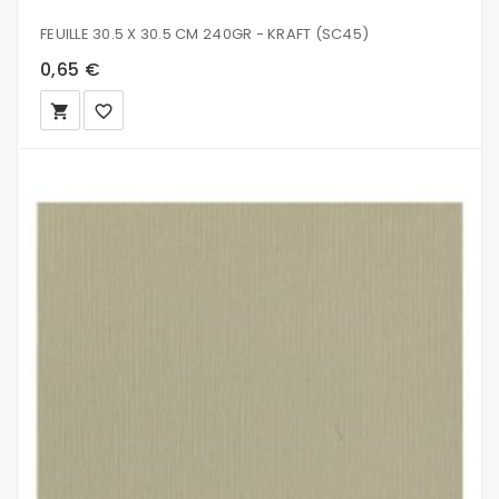
FEUILLE 30.5 X 30.5 CM 240GR - KRAFT (SC45)
0,65 €
local_grocery_store
favorite_border