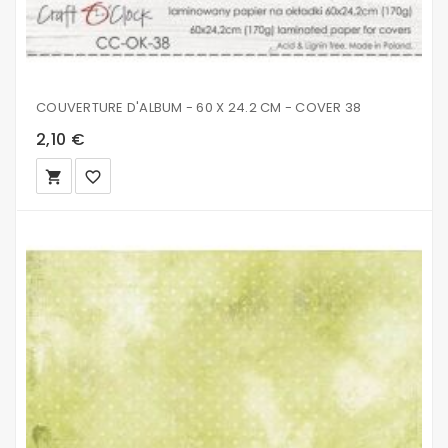
COUVERTURE D'ALBUM - 60 X 24.2 CM - COVER 38
2,10 €
local_grocery_store
favorite_border