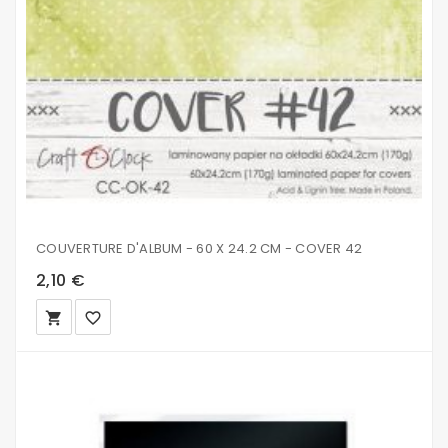
COUVERTURE D'ALBUM - 60 X 24.2 CM - COVER 42
2,10 €
local_grocery_store
favorite_border