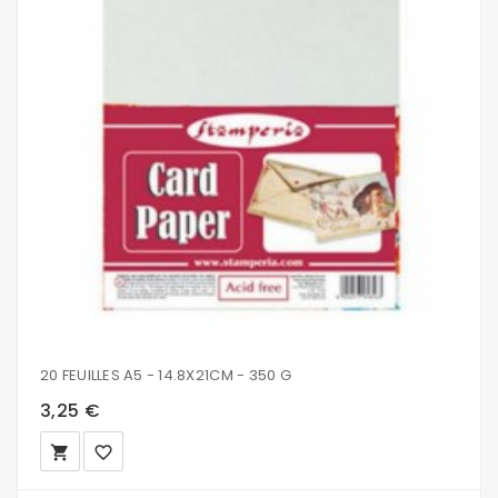
20 FEUILLES A5 - 14.8X21CM - 350 G
3,25 €
local_grocery_store
favorite_border