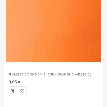
FEUILLE 30.5 X 30.5 CM 240GR - ORANGE CLAIR (SC10)
0,65 €
local_grocery_store
favorite_border