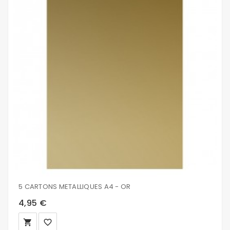
5 CARTONS METALLIQUES A4 - OR
4,95 €
local_grocery_store
favorite_border