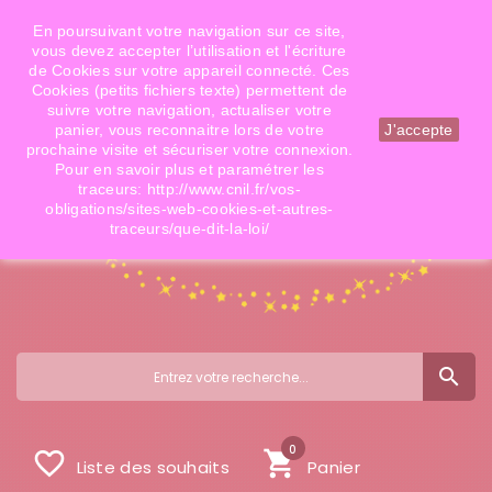
Téléphone: 06 09 14 02 79
Email: info@doigtsdefees.com
En poursuivant votre navigation sur ce site,
vous devez accepter l’utilisation et l'écriture
de Cookies sur votre appareil connecté. Ces
Cookies (petits fichiers texte) permettent de
Mon compte
suivre votre navigation, actualiser votre
panier, vous reconnaitre lors de votre
J'accepte
prochaine visite et sécuriser votre connexion.
Pour en savoir plus et paramétrer les
traceurs: http://www.cnil.fr/vos-
obligations/sites-web-cookies-et-autres-
traceurs/que-dit-la-loi/
search
0
favorite_border
shopping_cart
Liste des souhaits
Panier