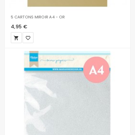
5 CARTONS MIROIR A4 - OR
4,95 €
local_grocery_store
favorite_border