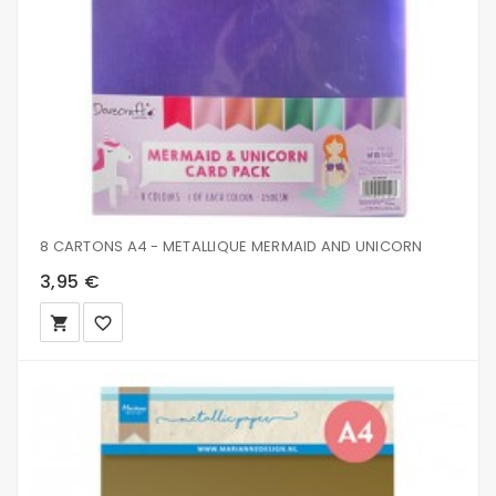
8 CARTONS A4 - METALLIQUE MERMAID AND UNICORN
3,95 €
local_grocery_store
favorite_border