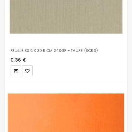
FEUILLE 30.5 X 30.5 CM 240GR - TAUPE (SC53)
0,36 €
local_grocery_store
favorite_border