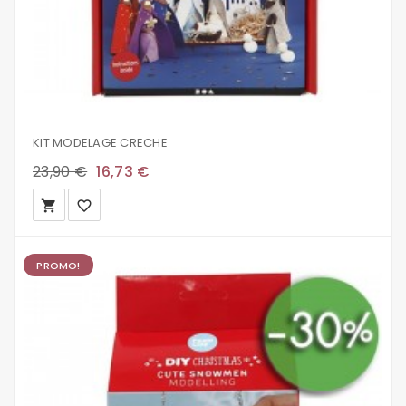
KIT MODELAGE CRECHE
23,90 €
16,73 €
local_grocery_store
favorite_border
PROMO!