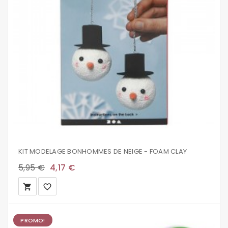
KIT MODELAGE BONHOMMES DE NEIGE - FOAM CLAY
5,95 €
4,17 €
local_grocery_store
favorite_border
PROMO!