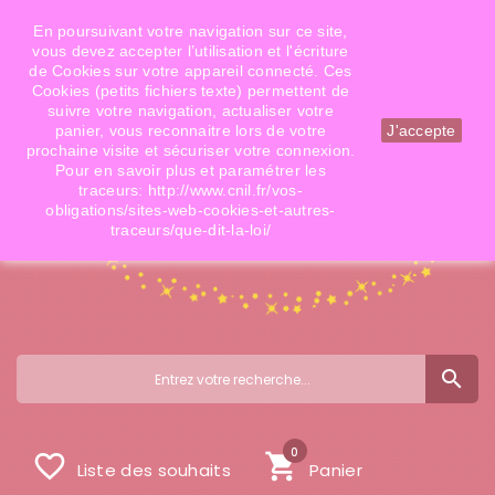
Téléphone: 06 09 14 02 79
Email: info@doigtsdefees.com
En poursuivant votre navigation sur ce site,
vous devez accepter l’utilisation et l'écriture
de Cookies sur votre appareil connecté. Ces
Cookies (petits fichiers texte) permettent de
Mon compte
suivre votre navigation, actualiser votre
panier, vous reconnaitre lors de votre
J'accepte
prochaine visite et sécuriser votre connexion.
Pour en savoir plus et paramétrer les
traceurs: http://www.cnil.fr/vos-
obligations/sites-web-cookies-et-autres-
traceurs/que-dit-la-loi/
search
0
favorite_border
shopping_cart
Liste des souhaits
Panier