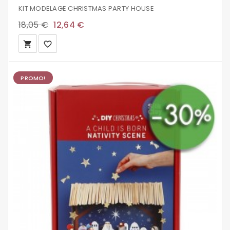
KIT MODELAGE CHRISTMAS PARTY HOUSE
18,05 €
12,64 €
local_grocery_store
favorite_border
PROMO!