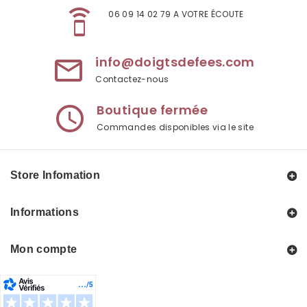
speaker_phone
06 09 14 02 79 A VOTRE ÉCOUTE
info@doigtsdefees.com
mail_outline
Contactez-nous
Boutique fermée
access_time
Commandes disponibles via le site
Store Infomation
Informations
Mon compte