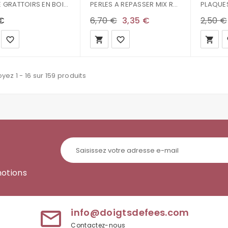
SET DE GRATTOIRS EN BOIS X3 500046
PERLES A REPASSER MIX ROSE ORANGE
 €
6,70 €
3,35 €
2,50 €
favorite_border
local_grocery_store
favorite_border
local_grocery_store
fa
yez 1 - 16 sur 159 produits
motions
info@doigtsdefees.com
mail_outline
Contactez-nous