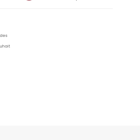
des
uhait