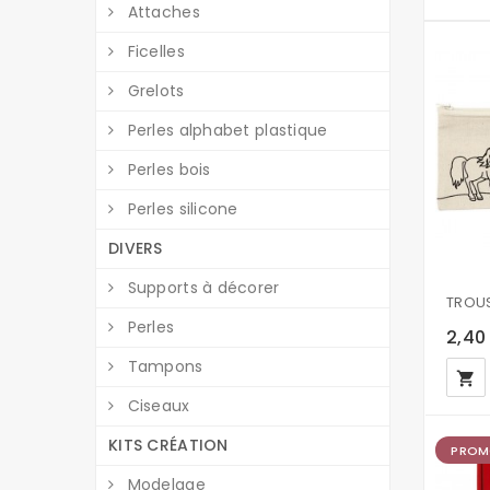
Attaches
Ficelles
Grelots
Perles alphabet plastique
Perles bois
Perles silicone
DIVERS
Supports à décorer
Perles
2,40
Tampons
local_grocery_store
Ciseaux
KITS CRÉATION
PROM
Modelage