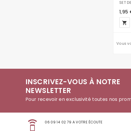
1,95
local_grocery_store
Vous vo
INSCRIVEZ-VOUS À NOTRE
NEWSLETTER
Pour recevoir en exclusivité toutes nos pro
speaker_phone
06 09 14 02 79 A VOTRE ÉCOUTE