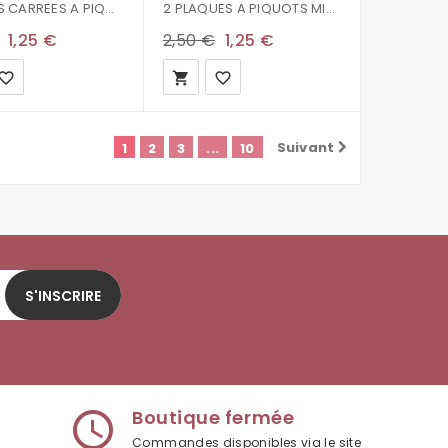
PLAQUES CARREES A PIQUOTS DECALES POUR PERLES A REPASSER
2 PLAQUES A PIQUOTS MINI POUR PERLES A REPASSER
1,25 €
2,50 €
1,25 €
vorite_border
local_grocery_store
favorite_border
Suivant
1
2
3
...
10
S'INSCRIRE
Boutique fermée
access_time
Commandes disponibles via le site