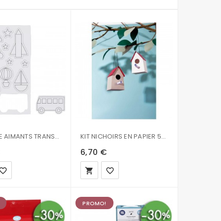
PLANCHE AIMANTS TRANSPORTS 15X21CM
KIT NICHOIRS EN PAPIER 500008.417
€
6,70 €
vorite_border
local_grocery_store
favorite_border
PROMO!