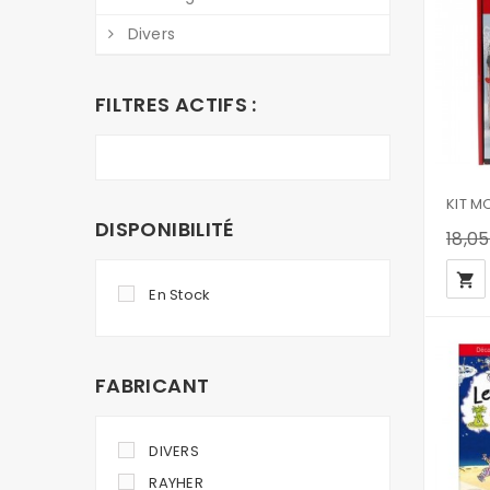
Divers
FILTRES ACTIFS :
DISPONIBILITÉ
18,0
local_grocery_store
En Stock
FABRICANT
DIVERS
RAYHER