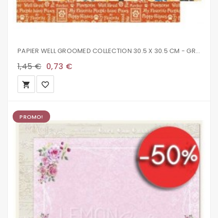
PAPIER WELL GROOMED COLLECTION 30.5 X 30.5 CM - GRAPHIC 45 PAWSONE
1,45 €
0,73 €
local_grocery_store
favorite_border
PROMO!