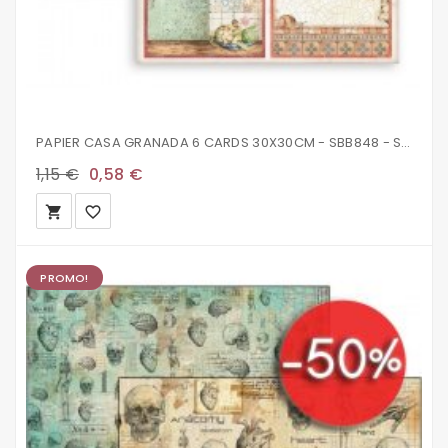
PAPIER CASA GRANADA 6 CARDS 30X30CM - SBB848 - STAMPERIA
1,15 €
0,58 €
local_grocery_store
favorite_border
PROMO!