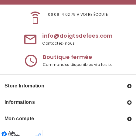
speaker_phone
06 09 14 02 79 A VOTRE ÉCOUTE
info@doigtsdefees.com
mail_outline
Contactez-nous
Boutique fermée
access_time
Commandes disponibles via le site
Store Infomation
Informations
Mon compte