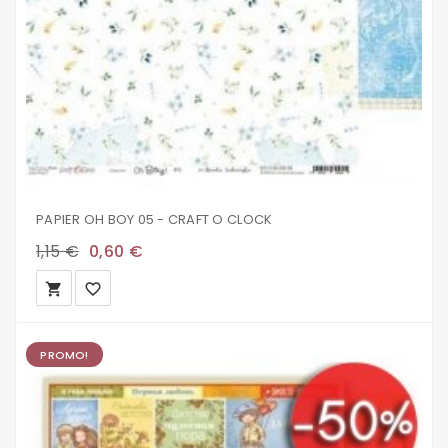
PAPIER OH BOY 05 - CRAFT O CLOCK
1,15 €
0,60 €
local_grocery_store
favorite_border
PROMO!