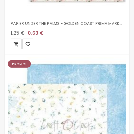
PAPIER UNDER THE PALMS - GOLDEN COAST PRIMA MARKETING
1,25 €
0,63 €
local_grocery_store
favorite_border
PROMO!