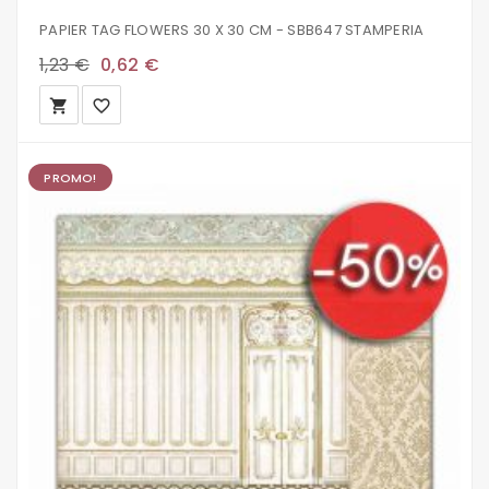
PAPIER TAG FLOWERS 30 X 30 CM - SBB647 STAMPERIA
1,23 €
0,62 €
local_grocery_store
favorite_border
PROMO!