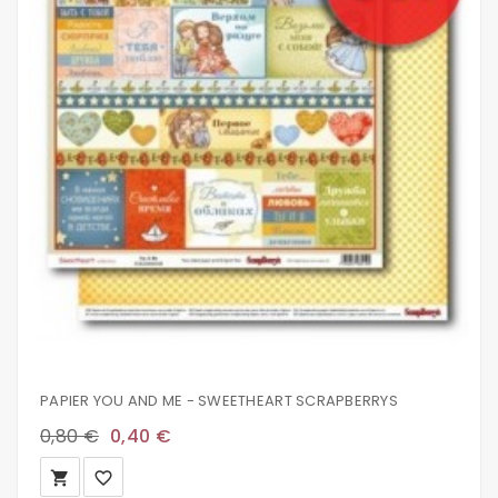
PAPIER YOU AND ME - SWEETHEART SCRAPBERRYS
0,80 €
0,40 €
local_grocery_store
favorite_border