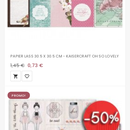
PAPIER LASS 30.5 X 30.5 CM - KAISERCRAFT OH SO LOVELY
1,45 €
0,73 €
local_grocery_store
favorite_border
PROMO!