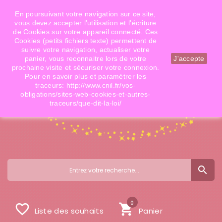
Téléphone: 06 09 14 02 79
Email: info@doigtsdefees.com
En poursuivant votre navigation sur ce site,
vous devez accepter l’utilisation et l'écriture
de Cookies sur votre appareil connecté. Ces
Cookies (petits fichiers texte) permettent de
Mon compte
suivre votre navigation, actualiser votre
panier, vous reconnaitre lors de votre
J'accepte
prochaine visite et sécuriser votre connexion.
Pour en savoir plus et paramétrer les
traceurs: http://www.cnil.fr/vos-
obligations/sites-web-cookies-et-autres-
traceurs/que-dit-la-loi/
search
0
favorite_border
shopping_cart
Liste des souhaits
Panier