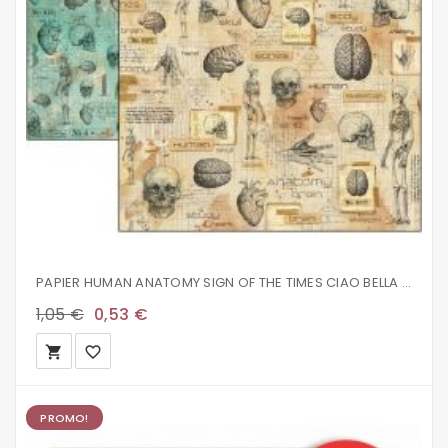
PAPIER HUMAN ANATOMY SIGN OF THE TIMES CIAO BELLA 30.5X30.5CM CBSS154
1,05 €
0,53 €
local_grocery_store
favorite_border
PROMO!