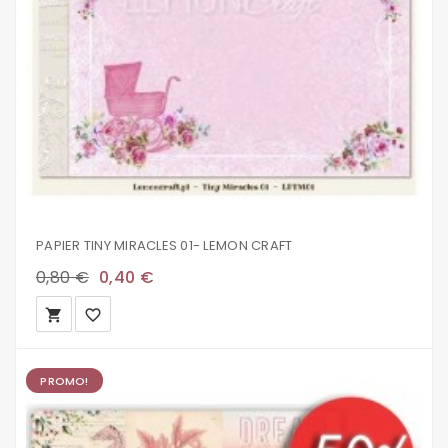
PAPIER TINY MIRACLES 01- LEMON CRAFT
0,80 €
0,40 €
local_grocery_store
favorite_border
PROMO!