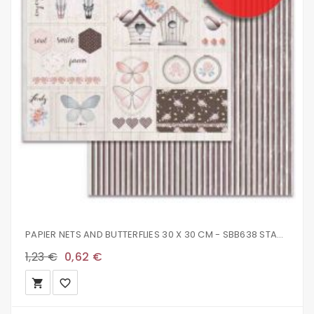
PAPIER NETS AND BUTTERFLIES 30 X 30 CM - SBB638 STAMPERIA
1,23 €
0,62 €
local_grocery_store
favorite_border