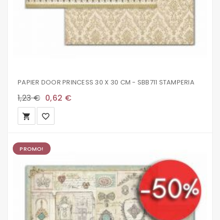
PAPIER DOOR PRINCESS 30 X 30 CM - SBB711 STAMPERIA
1,23 €
0,62 €
local_grocery_store
favorite_border
PROMO!