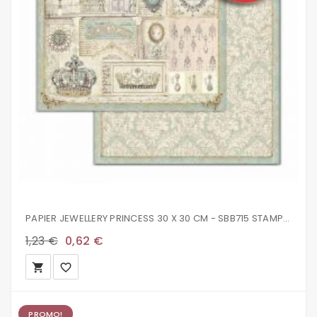
PAPIER JEWELLERY PRINCESS 30 X 30 CM - SBB715 STAMPERIA
1,23 €
0,62 €
local_grocery_store
favorite_border
PROMO!