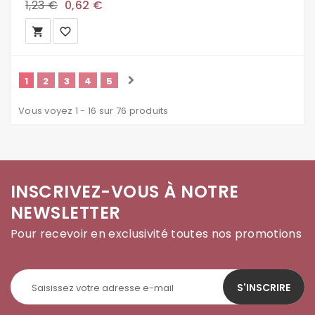
1,23 €
0,62 €
local_grocery_store
favorite_border
1
2
3
4
5
Vous voyez 1 - 16 sur 76 produits
INSCRIVEZ-VOUS À NOTRE
NEWSLETTER
Pour recevoir en exclusivité toutes nos promotions
S'INSCRIRE