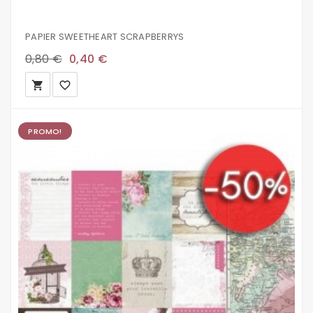
PAPIER SWEETHEART SCRAPBERRYS
0,80 €
0,40 €
local_grocery_store
favorite_border
PROMO!