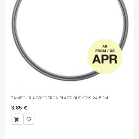
TAMBOUR A BRODER EN PLASTIQUE GRIS 24.5CM
3,85 €
local_grocery_store
favorite_border