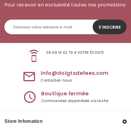
Pour recevoir en exclusivité toutes nos promotions
S'INSCRIRE
speaker_phone
06 09 14 02 79 A VOTRE ÉCOUTE
info@doigtsdefees.com
mail_outline
Contactez-nous
Boutique fermée
access_time
Commandes disponibles via le site
Store Infomation