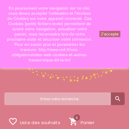
Téléphone: 06 09 14 02 79
Email: info@doigtsdefees.com
En poursuivant votre navigation sur ce site,
vous devez accepter l’utilisation et l'écriture
de Cookies sur votre appareil connecté. Ces
Cookies (petits fichiers texte) permettent de
Mon compte
suivre votre navigation, actualiser votre
panier, vous reconnaitre lors de votre
J'accepte
prochaine visite et sécuriser votre connexion.
Pour en savoir plus et paramétrer les
traceurs: http://www.cnil.fr/vos-
obligations/sites-web-cookies-et-autres-
traceurs/que-dit-la-loi/
search
0
favorite_border
shopping_cart
Liste des souhaits
Panier