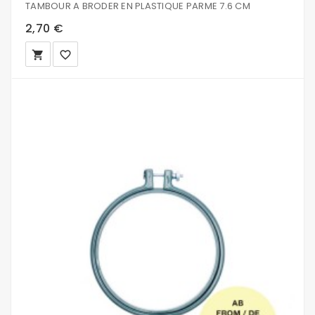
TAMBOUR A BRODER EN PLASTIQUE PARME 7.6 CM
2,70 €
local_grocery_store
favorite_border