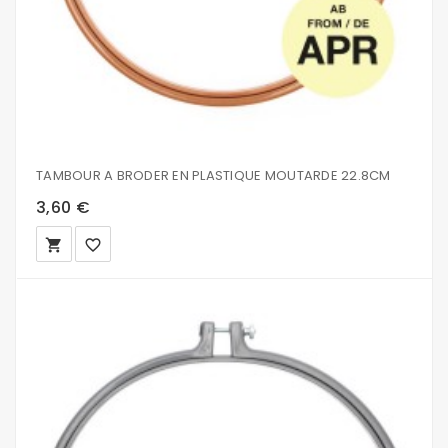
TAMBOUR A BRODER EN PLASTIQUE MOUTARDE 22.8CM
3,60 €
local_grocery_store
favorite_border