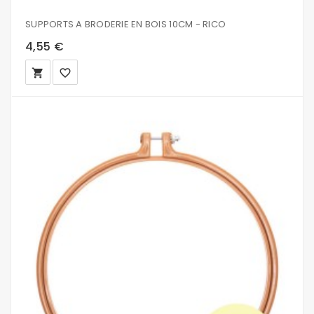
SUPPORTS A BRODERIE EN BOIS 10CM - RICO
4,55 €
local_grocery_store
favorite_border