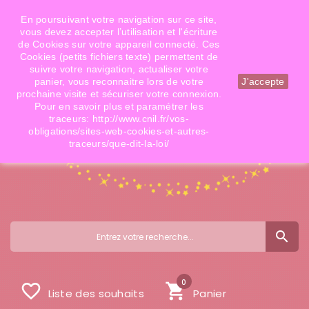
Téléphone: 06 09 14 02 79
Email: info@doigtsdefees.com
En poursuivant votre navigation sur ce site,
vous devez accepter l’utilisation et l'écriture
de Cookies sur votre appareil connecté. Ces
Cookies (petits fichiers texte) permettent de
Mon compte
suivre votre navigation, actualiser votre
panier, vous reconnaitre lors de votre
J'accepte
prochaine visite et sécuriser votre connexion.
Pour en savoir plus et paramétrer les
traceurs: http://www.cnil.fr/vos-
obligations/sites-web-cookies-et-autres-
traceurs/que-dit-la-loi/
search
0
favorite_border
shopping_cart
Liste des souhaits
Panier