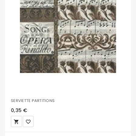
SERVIETTE PARTITIONS
0,35 €
local_grocery_store
favorite_border