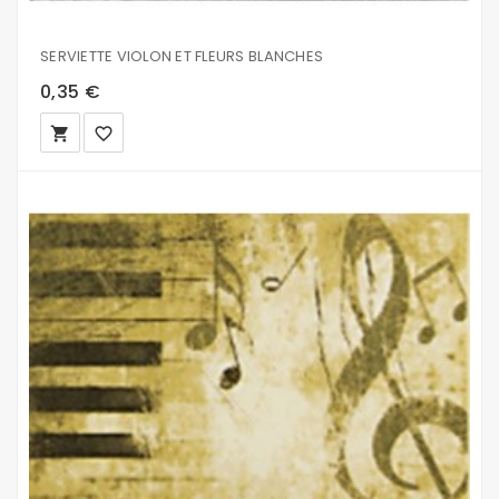
SERVIETTE VIOLON ET FLEURS BLANCHES
0,35 €
local_grocery_store
favorite_border