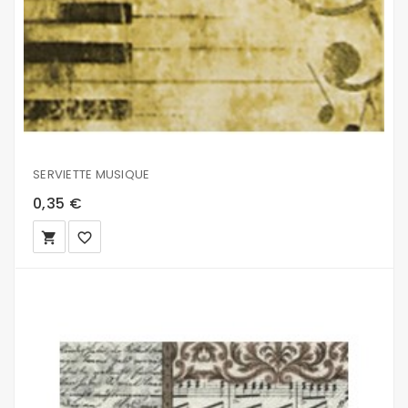
SERVIETTE MUSIQUE
0,35 €
local_grocery_store
favorite_border