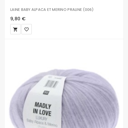
LAINE BABY ALPACA ET MERINO PRALINE (006)
9,80 €
local_grocery_store
favorite_border