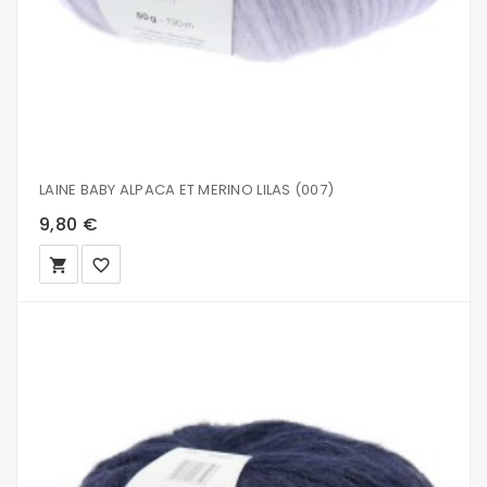
LAINE BABY ALPACA ET MERINO LILAS (007)
9,80 €
local_grocery_store
favorite_border