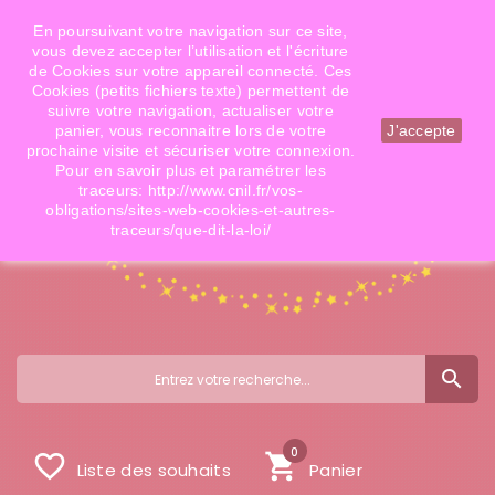
Téléphone: 06 09 14 02 79
Email: info@doigtsdefees.com
En poursuivant votre navigation sur ce site,
vous devez accepter l’utilisation et l'écriture
de Cookies sur votre appareil connecté. Ces
Cookies (petits fichiers texte) permettent de
Mon compte
suivre votre navigation, actualiser votre
panier, vous reconnaitre lors de votre
J'accepte
prochaine visite et sécuriser votre connexion.
Pour en savoir plus et paramétrer les
traceurs: http://www.cnil.fr/vos-
obligations/sites-web-cookies-et-autres-
traceurs/que-dit-la-loi/
search
0
favorite_border
shopping_cart
Liste des souhaits
Panier