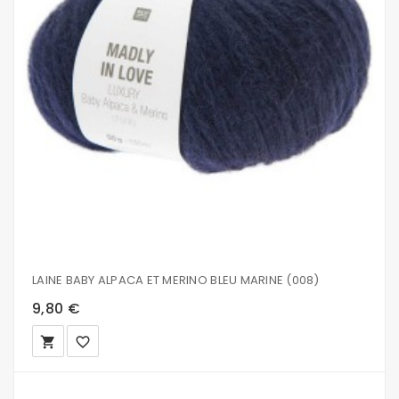
LAINE BABY ALPACA ET MERINO BLEU MARINE (008)
9,80 €
local_grocery_store
favorite_border