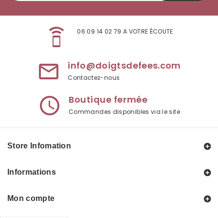
speaker_phone
06 09 14 02 79 A VOTRE ÉCOUTE
info@doigtsdefees.com
mail_outline
Contactez-nous
Boutique fermée
access_time
Commandes disponibles via le site
Store Infomation
Informations
Mon compte