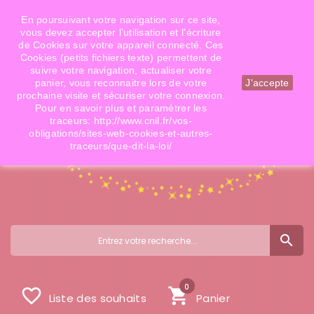
Téléphone: 06 09 14 02 79
Email: info@doigtsdefees.com
En poursuivant votre navigation sur ce site,
vous devez accepter l’utilisation et l'écriture
de Cookies sur votre appareil connecté. Ces
Cookies (petits fichiers texte) permettent de
Mon compte
suivre votre navigation, actualiser votre
panier, vous reconnaitre lors de votre
J'accepte
prochaine visite et sécuriser votre connexion.
Pour en savoir plus et paramétrer les
traceurs: http://www.cnil.fr/vos-
obligations/sites-web-cookies-et-autres-
traceurs/que-dit-la-loi/
search
0
favorite_border
shopping_cart
Liste des souhaits
Panier