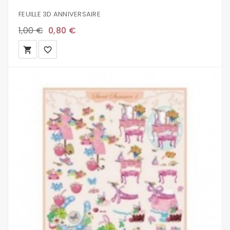
FEUILLE 3D ANNIVERSAIRE
1,00 €
0,80 €
local_grocery_store
favorite_border