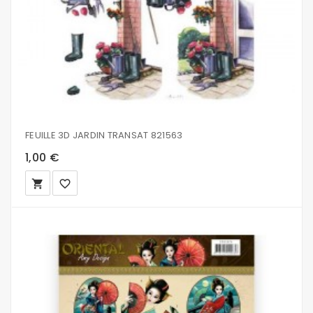
FEUILLE 3D JARDIN TRANSAT 821563
1,00 €
local_grocery_store
favorite_border