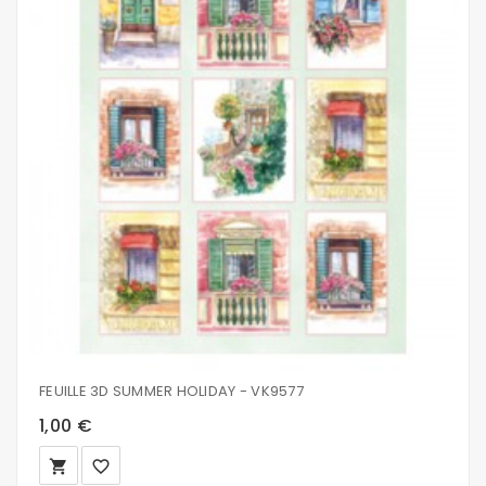
FEUILLE 3D SUMMER HOLIDAY - VK9577
1,00 €
local_grocery_store
favorite_border