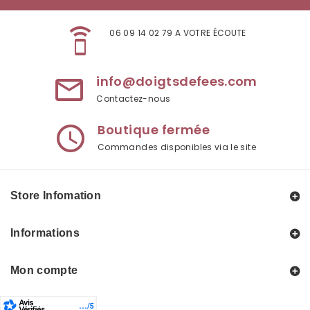
speaker_phone
06 09 14 02 79 A VOTRE ÉCOUTE
info@doigtsdefees.com
mail_outline
Contactez-nous
Boutique fermée
access_time
Commandes disponibles via le site
Store Infomation
Informations
Mon compte