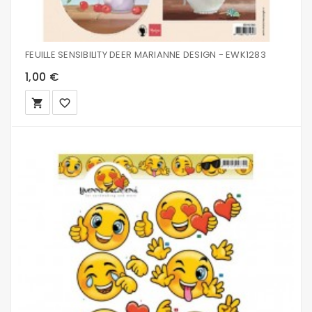
FEUILLE SENSIBILITY DEER MARIANNE DESIGN - EWK1283
1,00 €
local_grocery_store
favorite_border