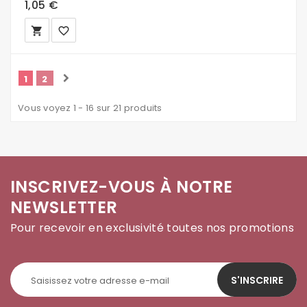
1,05 €
local_grocery_store
favorite_border
1
2
Vous voyez 1 - 16 sur 21 produits
INSCRIVEZ-VOUS À NOTRE
NEWSLETTER
Pour recevoir en exclusivité toutes nos promotions
S'INSCRIRE