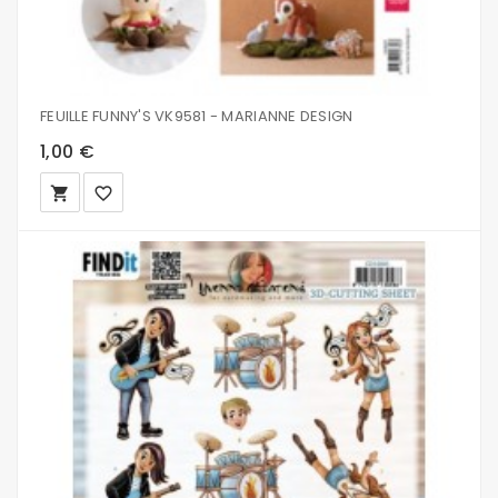
FEUILLE FUNNY'S VK9581 - MARIANNE DESIGN
1,00 €
local_grocery_store
favorite_border