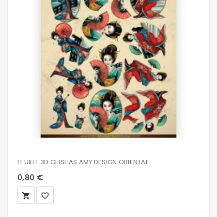
FEUILLE 3D GEISHAS AMY DESIGN ORIENTAL
0,80 €
local_grocery_store
favorite_border