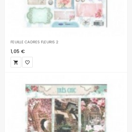
FEUILLE CADRES FLEURIS 2
1,05 €
local_grocery_store
favorite_border