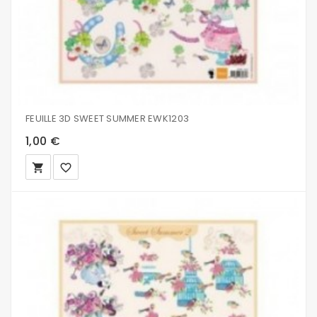
FEUILLE 3D SWEET SUMMER EWK1203
1,00 €
local_grocery_store
favorite_border