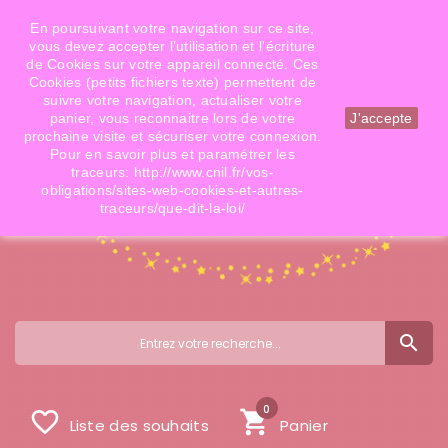
Téléphone: 06 09 14 02 79
Email: info@doigtsdefees.com
En poursuivant votre navigation sur ce site,
vous devez accepter l’utilisation et l'écriture
de Cookies sur votre appareil connecté. Ces
Cookies (petits fichiers texte) permettent de
Mon compte
suivre votre navigation, actualiser votre
panier, vous reconnaitre lors de votre
J'accepte
prochaine visite et sécuriser votre connexion.
Pour en savoir plus et paramétrer les
traceurs: http://www.cnil.fr/vos-
obligations/sites-web-cookies-et-autres-
traceurs/que-dit-la-loi/
search
0
favorite_border
shopping_cart
Liste des souhaits
Panier