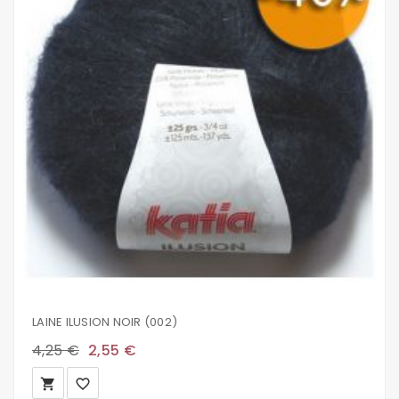
LAINE ILUSION NOIR (002)
4,25 €
2,55 €
local_grocery_store
favorite_border