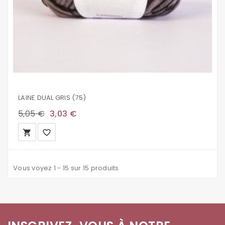
LAINE DUAL GRIS (75)
5,05 €
3,03 €
local_grocery_store
favorite_border
Vous voyez 1 - 15 sur 15 produits