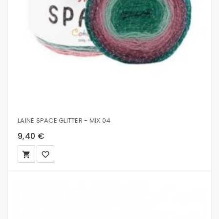
LAINE SPACE GLITTER - MIX 04
9,40 €
local_grocery_store
favorite_border