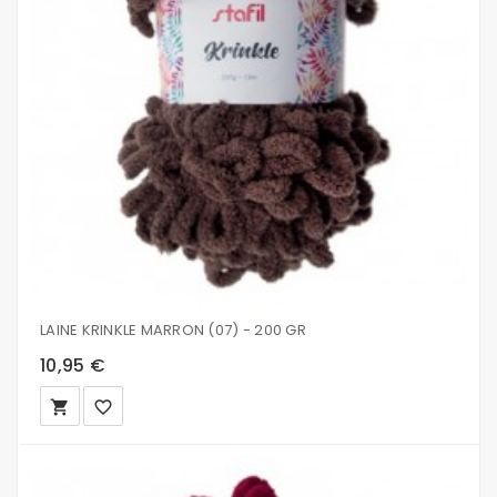
LAINE KRINKLE MARRON (07) - 200 GR
10,95 €
local_grocery_store
favorite_border