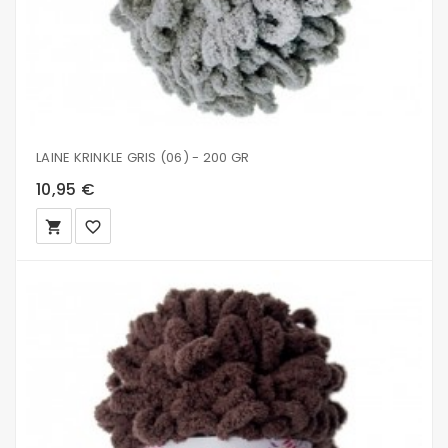
LAINE KRINKLE GRIS (06) - 200 GR
10,95 €
local_grocery_store
favorite_border