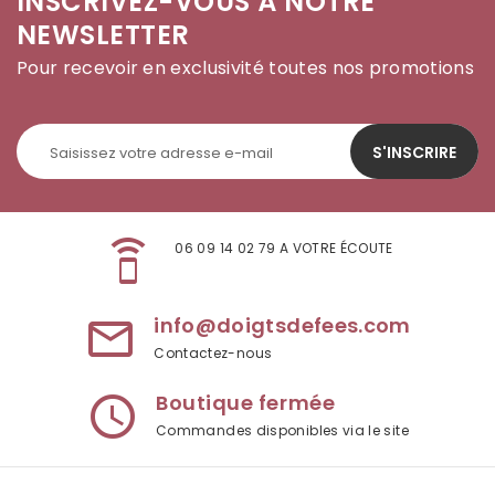
INSCRIVEZ-VOUS À NOTRE
NEWSLETTER
Pour recevoir en exclusivité toutes nos promotions
S'INSCRIRE
speaker_phone
06 09 14 02 79 A VOTRE ÉCOUTE
info@doigtsdefees.com
mail_outline
Contactez-nous
Boutique fermée
access_time
Commandes disponibles via le site