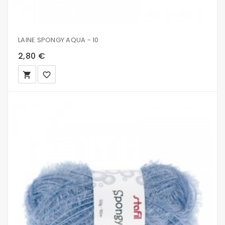
LAINE SPONGY AQUA - 10
2,80 €
local_grocery_store
favorite_border