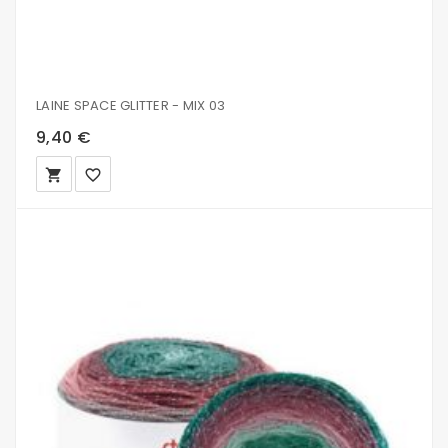
LAINE SPACE GLITTER - MIX 03
9,40 €
local_grocery_store
favorite_border