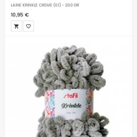
LAINE KRINKLE CREME (01) - 200 GR
10,95 €
local_grocery_store
favorite_border