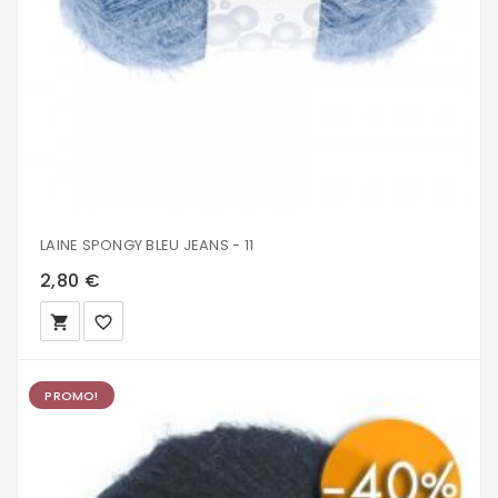
LAINE SPONGY BLEU JEANS - 11
2,80 €
local_grocery_store
favorite_border
PROMO!