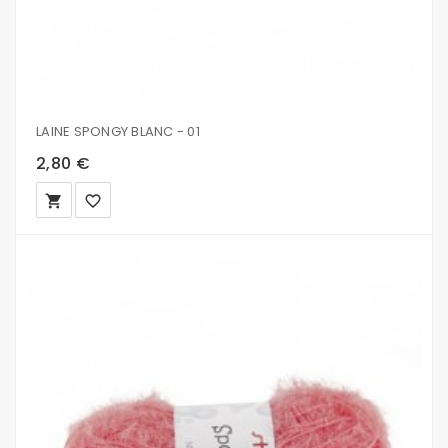
LAINE SPONGY BLANC - 01
2,80 €
local_grocery_store
favorite_border