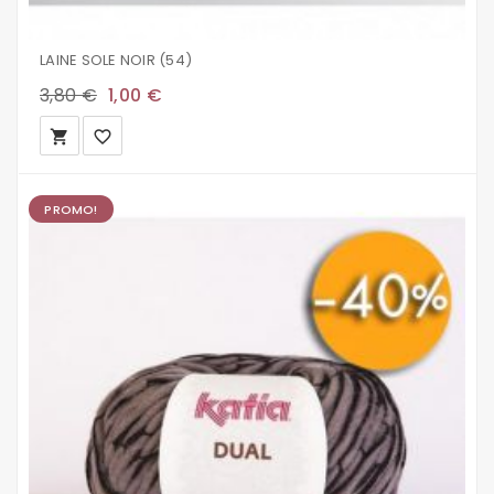
LAINE SOLE NOIR (54)
3,80 €
1,00 €
local_grocery_store
favorite_border
PROMO!