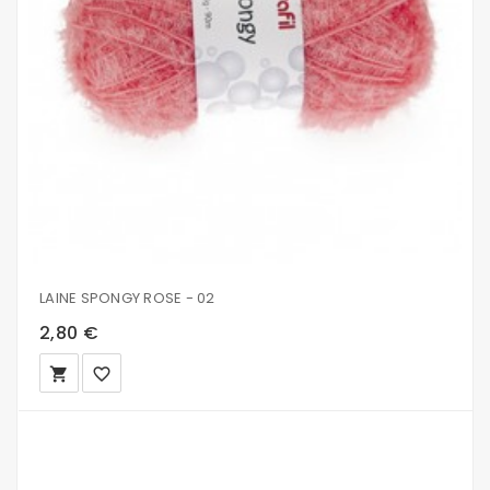
LAINE SPONGY ROSE - 02
2,80 €
local_grocery_store
favorite_border