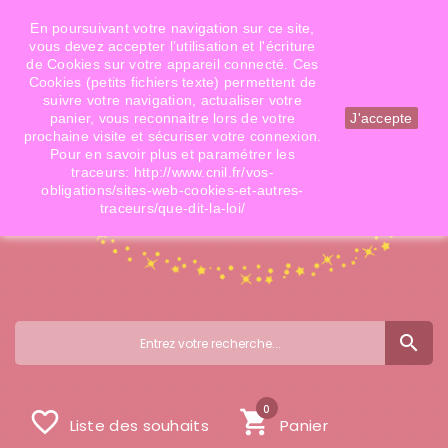
Téléphone: 06 09 14 02 79
Email: info@doigtsdefees.com
En poursuivant votre navigation sur ce site,
vous devez accepter l’utilisation et l'écriture
de Cookies sur votre appareil connecté. Ces
Cookies (petits fichiers texte) permettent de
Mon compte
suivre votre navigation, actualiser votre
panier, vous reconnaitre lors de votre
J'accepte
prochaine visite et sécuriser votre connexion.
Pour en savoir plus et paramétrer les
traceurs: http://www.cnil.fr/vos-
obligations/sites-web-cookies-et-autres-
traceurs/que-dit-la-loi/
search
0
favorite_border
shopping_cart
Liste des souhaits
Panier