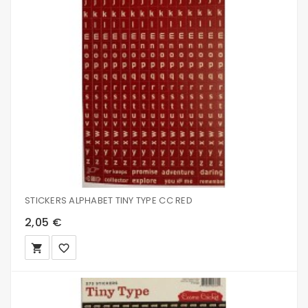
STICKERS ALPHABET TINY TYPE CC RED
2,05 €
local_grocery_store
favorite_border