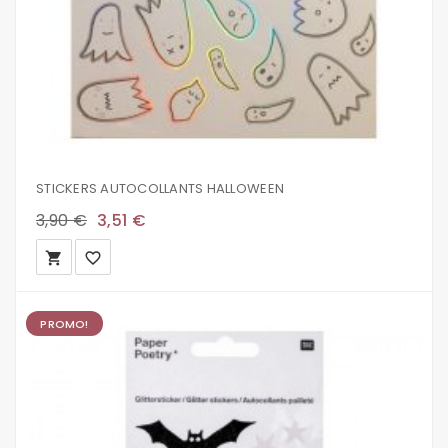
STICKERS AUTOCOLLANTS HALLOWEEN
3,90 €
3,51 €
local_grocery_store
favorite_border
PROMO!