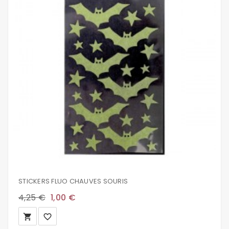
STICKERS FLUO CHAUVES SOURIS
4,25 €
1,00 €
local_grocery_store
favorite_border