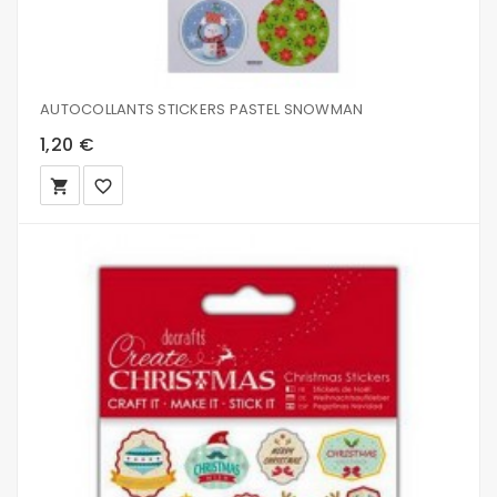
AUTOCOLLANTS STICKERS PASTEL SNOWMAN
1,20 €
local_grocery_store
favorite_border