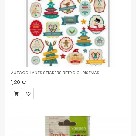
AUTOCOLLANTS STICKERS RETRO CHRISTMAS
1,20 €
local_grocery_store
favorite_border