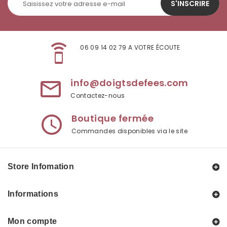
S'INSCRIRE
speaker_phone
06 09 14 02 79 A VOTRE ÉCOUTE
info@doigtsdefees.com
mail_outline
Contactez-nous
Boutique fermée
access_time
Commandes disponibles via le site
Store Infomation
Informations
Mon compte