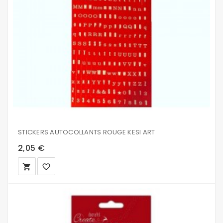
STICKERS AUTOCOLLANTS ROUGE KESI ART
2,05 €
local_grocery_store
favorite_border