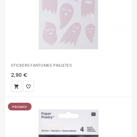
STICKERS FANTOMES PAILLETES
2,90 €
local_grocery_store
favorite_border
PROMO!