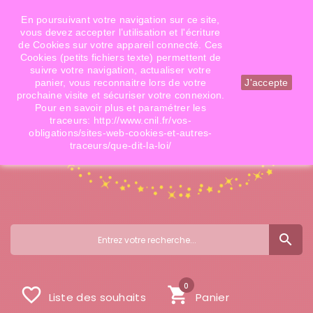
Téléphone: 06 09 14 02 79
Email: info@doigtsdefees.com
En poursuivant votre navigation sur ce site,
vous devez accepter l’utilisation et l'écriture
de Cookies sur votre appareil connecté. Ces
Cookies (petits fichiers texte) permettent de
Mon compte
suivre votre navigation, actualiser votre
panier, vous reconnaitre lors de votre
J'accepte
prochaine visite et sécuriser votre connexion.
Pour en savoir plus et paramétrer les
traceurs: http://www.cnil.fr/vos-
obligations/sites-web-cookies-et-autres-
traceurs/que-dit-la-loi/
search
0
favorite_border
shopping_cart
Liste des souhaits
Panier