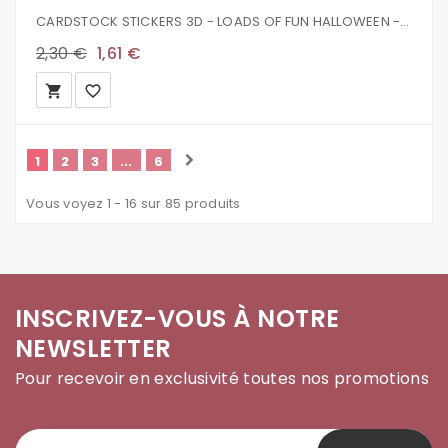
CARDSTOCK STICKERS 3D - LOADS OF FUN HALLOWEEN - DOODLE POPS - DOODLEBUG DESIGN
2,30 €
1,61 €
local_grocery_store
favorite_border
1
2
3
...
6
Vous voyez 1 - 16 sur 85 produits
INSCRIVEZ-VOUS À NOTRE
NEWSLETTER
Pour recevoir en exclusivité toutes nos promotions