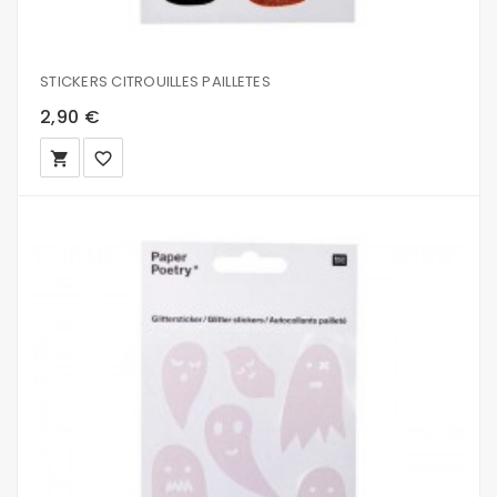
STICKERS CITROUILLES PAILLETES
2,90 €
local_grocery_store
favorite_border