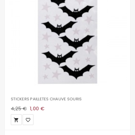
STICKERS PAILLETES CHAUVE SOURIS
4,25 €
1,00 €
local_grocery_store
favorite_border