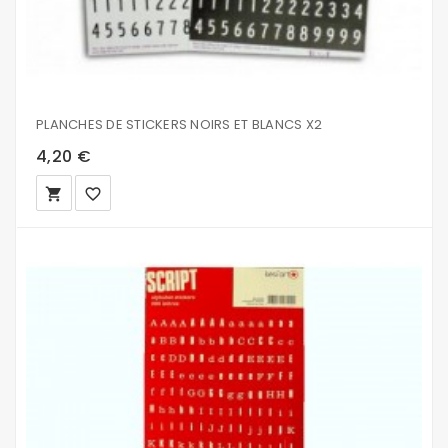
PLANCHES DE STICKERS NOIRS ET BLANCS X2
4,20 €
local_grocery_store
favorite_border