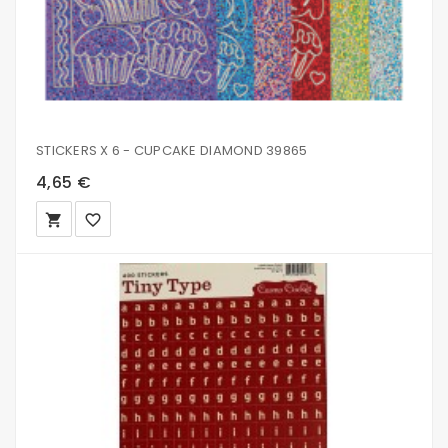
STICKERS X 6 - CUPCAKE DIAMOND 39865
4,65 €
local_grocery_store
favorite_border