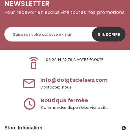
NEWSLETTER
Pour recevoir en exclusivité toutes nos promotions
S'INSCRIRE
speaker_phone
06 09 14 02 79 A VOTRE ÉCOUTE
info@doigtsdefees.com
mail_outline
Contactez-nous
Boutique fermée
access_time
Commandes disponibles via le site
Store Infomation