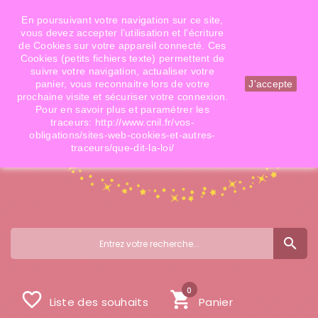
Téléphone: 06 09 14 02 79
Email: info@doigtsdefees.com
En poursuivant votre navigation sur ce site,
vous devez accepter l’utilisation et l'écriture
de Cookies sur votre appareil connecté. Ces
Cookies (petits fichiers texte) permettent de
Mon compte
suivre votre navigation, actualiser votre
panier, vous reconnaitre lors de votre
J'accepte
prochaine visite et sécuriser votre connexion.
Pour en savoir plus et paramétrer les
traceurs: http://www.cnil.fr/vos-
obligations/sites-web-cookies-et-autres-
traceurs/que-dit-la-loi/
search
0
favorite_border
shopping_cart
Liste des souhaits
Panier