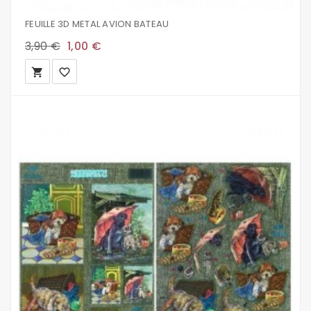
FEUILLE 3D METAL AVION BATEAU
3,90 €
1,00 €
local_grocery_store
favorite_border