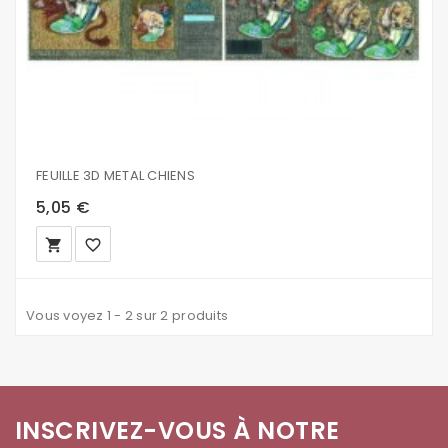
FEUILLE 3D METAL CHIENS
5,05 €
local_grocery_store
favorite_border
Vous voyez 1 - 2 sur 2 produits
INSCRIVEZ-VOUS À NOTRE