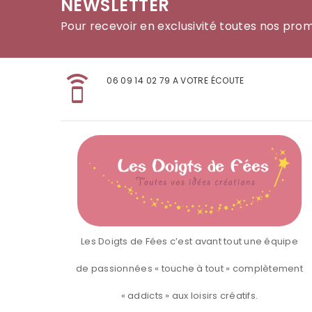
NEWSLETTER
Pour recevoir en exclusivité toutes nos pro
speaker_phone
06 09 14 02 79 A VOTRE ÉCOUTE
Les Doigts de Fées c’est avant tout une équipe
de passionnées « touche à tout » complètement
« addicts » aux loisirs créatifs.