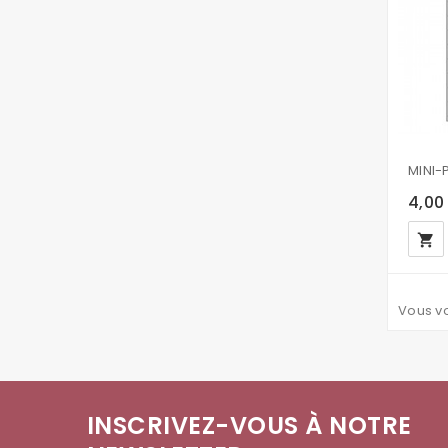
4,00
local_grocery_store
Vous vo
INSCRIVEZ-VOUS À NOTRE