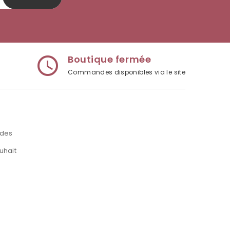
Boutique fermée
access_time
Commandes disponibles via le site
des
uhait