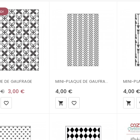
O!
E DE GAUFRAGE
MINI-PLAQUE DE GAUFRAGE - 7.6 X 12.7 CM - BLE
 €
3,00 €
4,00 €
4,00 
favorite_border
local_grocery_store
favorite_border
local_grocery_store
fa