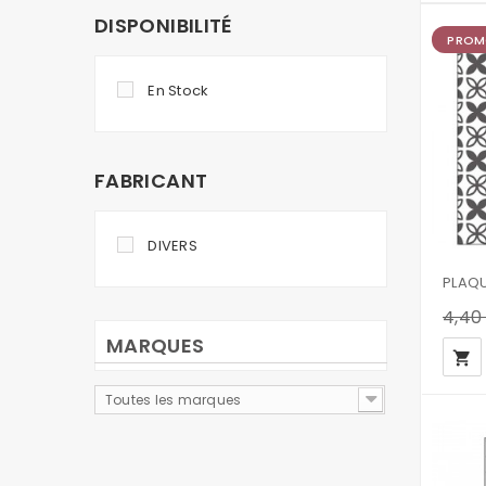
DISPONIBILITÉ
PROM
En Stock
FABRICANT
DIVERS
PLAQU
4,40
MARQUES
local_grocery_store
Toutes les marques