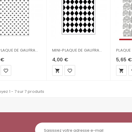
MINI-PLAQUE DE GAUFRAGE - 7.6 X 12.7 CM - COEURS
MINI-PLAQUE DE GAUFRAGE - 7.6 X 12.7 CM - DIAMANTS
 €
4,00 €
5,65 €
favorite_border
local_grocery_store
favorite_border
local_grocery_store
fa
yez 1 - 7 sur 7 produits