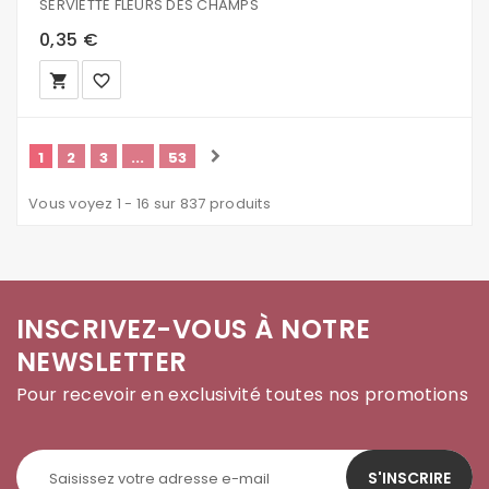
SERVIETTE FLEURS DES CHAMPS
0,35 €
local_grocery_store
favorite_border
1
2
3
...
53
Vous voyez 1 - 16 sur 837 produits
INSCRIVEZ-VOUS À NOTRE
NEWSLETTER
Pour recevoir en exclusivité toutes nos promotions
S'INSCRIRE