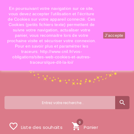
Téléphone: 06 09 14 02 79
Email: info@doigtsdefees.com
En poursuivant votre navigation sur ce site,
vous devez accepter l’utilisation et l'écriture
de Cookies sur votre appareil connecté. Ces
Cookies (petits fichiers texte) permettent de
Mon compte
suivre votre navigation, actualiser votre
panier, vous reconnaitre lors de votre
J'accepte
prochaine visite et sécuriser votre connexion.
Pour en savoir plus et paramétrer les
traceurs: http://www.cnil.fr/vos-
obligations/sites-web-cookies-et-autres-
traceurs/que-dit-la-loi/
search
0
favorite_border
shopping_cart
Liste des souhaits
Panier