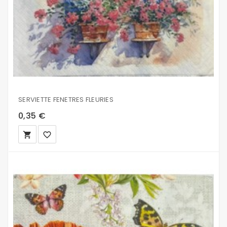
SERVIETTE FENETRES FLEURIES
0,35 €
local_grocery_store
favorite_border