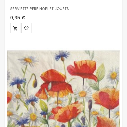
SERVIETTE PERE NOEL ET JOUETS
0,35 €
local_grocery_store
favorite_border