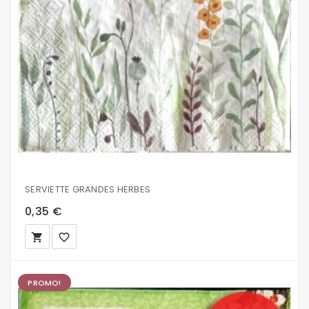
SERVIETTE GRANDES HERBES
0,35 €
local_grocery_store
favorite_border
PROMO!