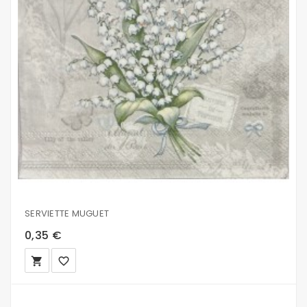
SERVIETTE MUGUET
0,35 €
local_grocery_store
favorite_border