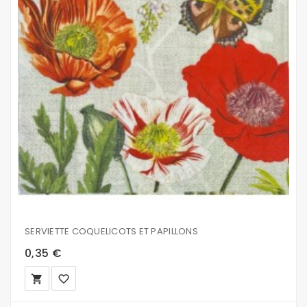
SERVIETTE COQUELICOTS ET PAPILLONS
0,35 €
local_grocery_store
favorite_border