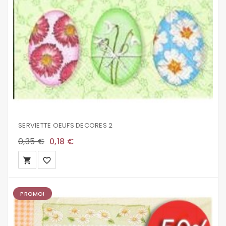
SERVIETTE OEUFS DECORES 2
0,35 €
0,18 €
local_grocery_store
favorite_border
PROMO!