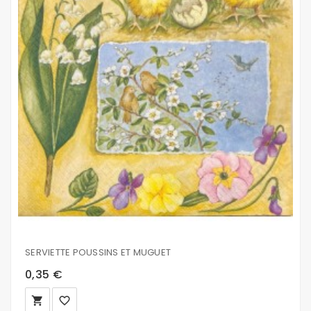
SERVIETTE POUSSINS ET MUGUET
0,35 €
local_grocery_store
favorite_border