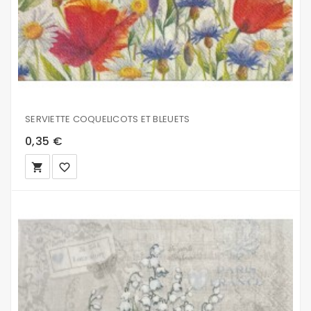
SERVIETTE COQUELICOTS ET BLEUETS
0,35 €
local_grocery_store
favorite_border