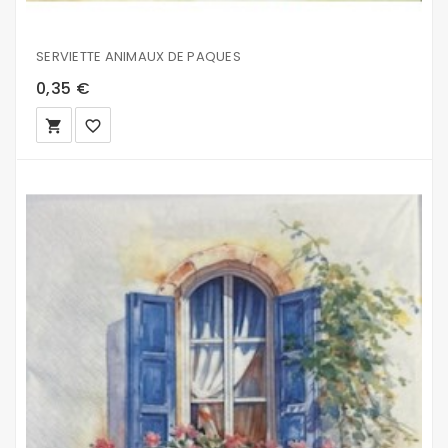
SERVIETTE ANIMAUX DE PAQUES
0,35 €
local_grocery_store
favorite_border