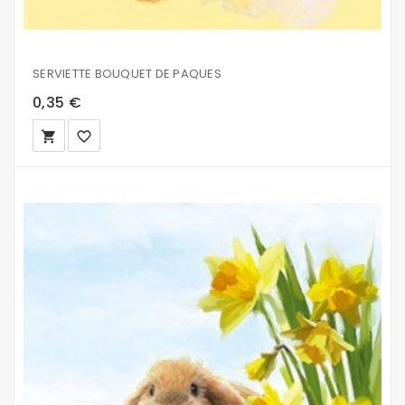
SERVIETTE BOUQUET DE PAQUES
0,35 €
local_grocery_store
favorite_border