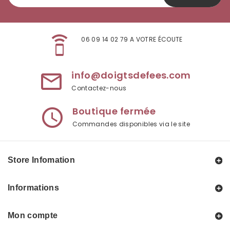
speaker_phone
06 09 14 02 79 A VOTRE ÉCOUTE
info@doigtsdefees.com
mail_outline
Contactez-nous
Boutique fermée
access_time
Commandes disponibles via le site
Store Infomation
Informations
Mon compte