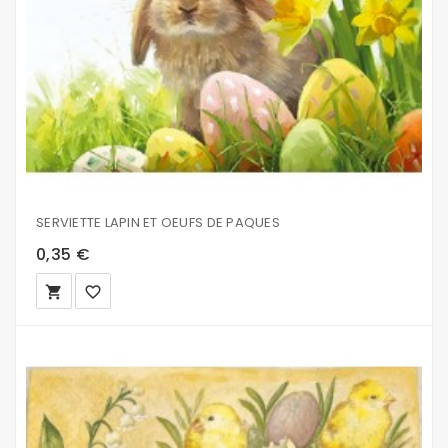
SERVIETTE LAPIN ET OEUFS DE PAQUES
0,35 €
local_grocery_store
favorite_border