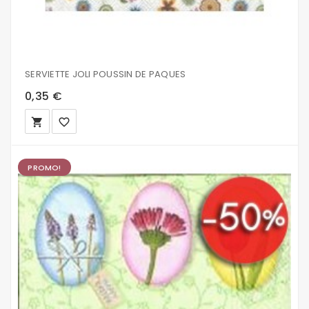
SERVIETTE JOLI POUSSIN DE PAQUES
0,35 €
local_grocery_store
favorite_border
PROMO!