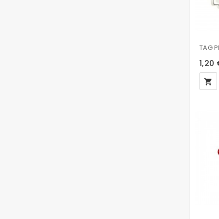
1,20
local_grocery_store