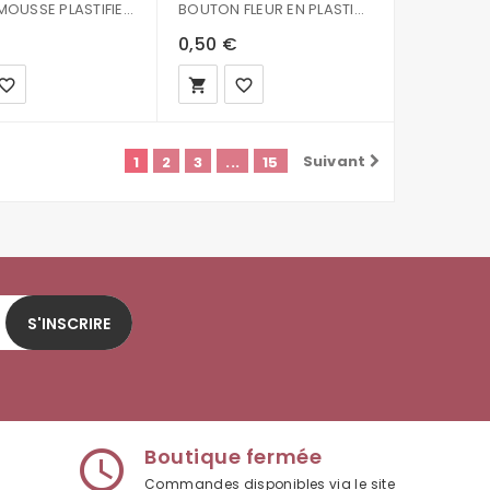
COEUR MOUSSE PLASTIFIE - VERT D EAU
BOUTON FLEUR EN PLASTIQUE - TURQUOISE OR 2.5CM
0,50 €
vorite_border
local_grocery_store
favorite_border
Suivant
1
2
3
...
15
S'INSCRIRE
Boutique fermée
access_time
Commandes disponibles via le site