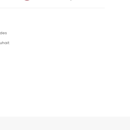
des
uhait