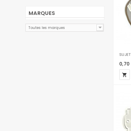
MARQUES
Toutes les marques
0,70
local_grocery_store