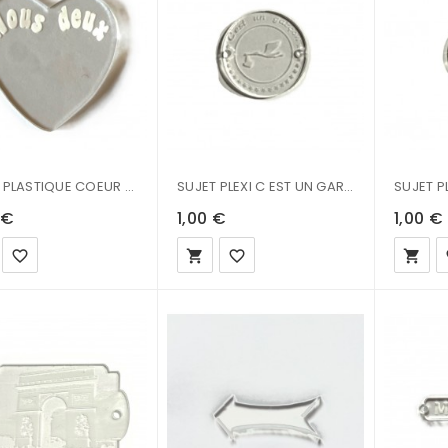
SUJET PLASTIQUE COEUR NOUS DEUX 3.9X4CM
SUJET PLEXI C EST UN GARCON 3CM
 €
1,00 €
1,00 €
favorite_border
local_grocery_store
favorite_border
local_grocery_store
fa