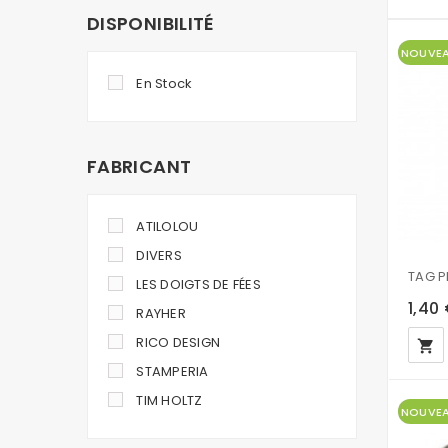
DISPONIBILITÉ
NOUVE
En Stock
FABRICANT
ATILOLOU
DIVERS
LES DOIGTS DE FÉES
1,40
RAYHER
RICO DESIGN
local_grocery_store
STAMPERIA
TIM HOLTZ
NOUVE