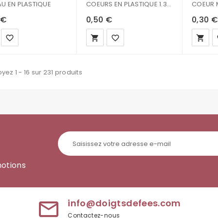
U EN PLASTIQUE
COEURS EN PLASTIQUE 1.3CM - ROUGE A POIS X5
 €
0,50 €
0,30 €
favorite_border
local_grocery_store
favorite_border
local_grocery_store
fa
yez 1 - 16 sur 231 produits
motions
info@doigtsdefees.com
mail_outline
Contactez-nous