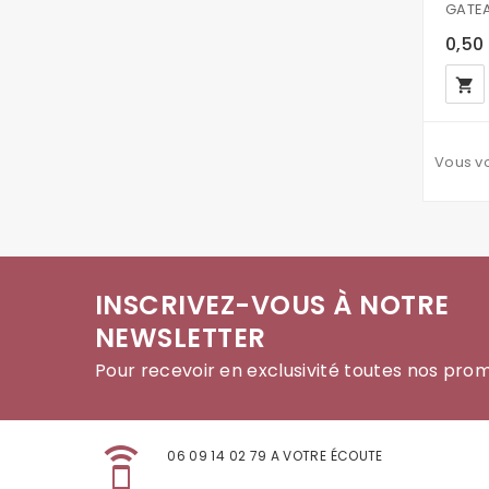
GATEA
0,50
local_grocery_store
Vous vo
INSCRIVEZ-VOUS À NOTRE
NEWSLETTER
Pour recevoir en exclusivité toutes nos pro
speaker_phone
06 09 14 02 79 A VOTRE ÉCOUTE