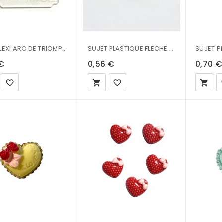
TAG PLEXI ARC DE TRIOMPHE 5.5X3.5CM
SUJET PLASTIQUE FLECHE 3.9X1.4CM
 €
0,56 €
0,70 €
favorite_border
local_grocery_store
favorite_border
local_grocery_store
fa