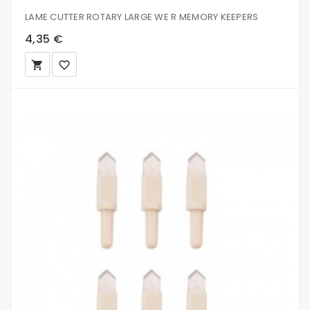
LAME CUTTER ROTARY LARGE WE R MEMORY KEEPERS
4,35 €
local_grocery_store
favorite_border