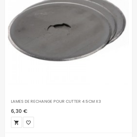
LAMES DE RECHANGE POUR CUTTER 4.5CM X3
6,30 €
local_grocery_store
favorite_border