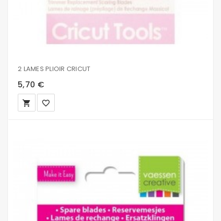
2 LAMES PLIOIR CRICUT
5,70 €
local_grocery_store
favorite_border