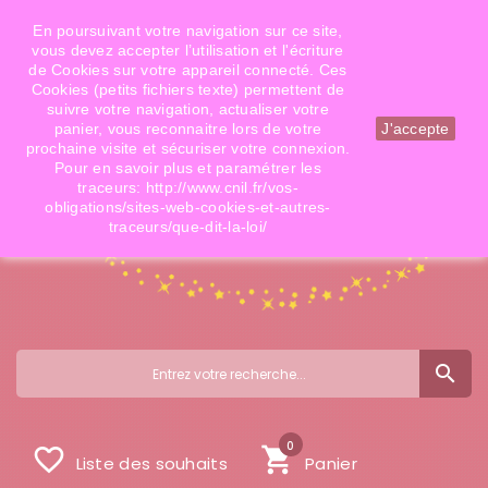
Téléphone: 06 09 14 02 79
Email: info@doigtsdefees.com
En poursuivant votre navigation sur ce site,
vous devez accepter l’utilisation et l'écriture
de Cookies sur votre appareil connecté. Ces
Cookies (petits fichiers texte) permettent de
Mon compte
suivre votre navigation, actualiser votre
panier, vous reconnaitre lors de votre
J'accepte
prochaine visite et sécuriser votre connexion.
Pour en savoir plus et paramétrer les
traceurs: http://www.cnil.fr/vos-
obligations/sites-web-cookies-et-autres-
traceurs/que-dit-la-loi/
search
0
favorite_border
shopping_cart
Liste des souhaits
Panier