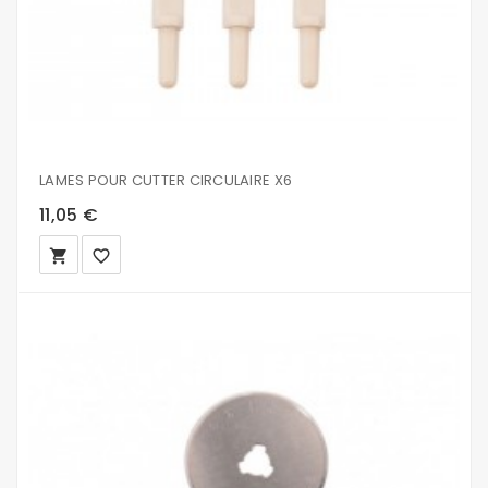
LAMES POUR CUTTER CIRCULAIRE X6
11,05 €
local_grocery_store
favorite_border