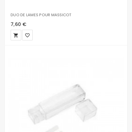
DUO DE LAMES POUR MASSICOT
7,60 €
local_grocery_store
favorite_border