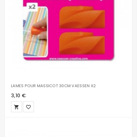
LAMES POUR MASSICOT 30CM VAESSEN X2
3,10 €
local_grocery_store
favorite_border