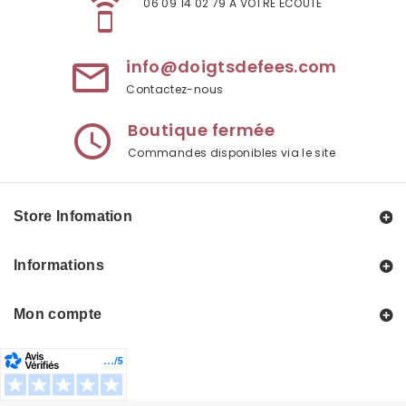
speaker_phone
06 09 14 02 79 A VOTRE ÉCOUTE
info@doigtsdefees.com
mail_outline
Contactez-nous
Boutique fermée
access_time
Commandes disponibles via le site
Store Infomation
Informations
Mon compte