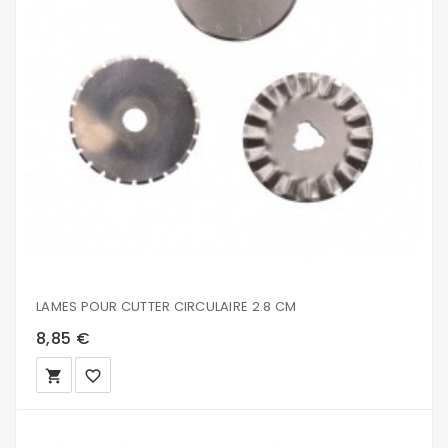
LAMES POUR CUTTER CIRCULAIRE 2.8 CM
8,85 €
local_grocery_store
favorite_border