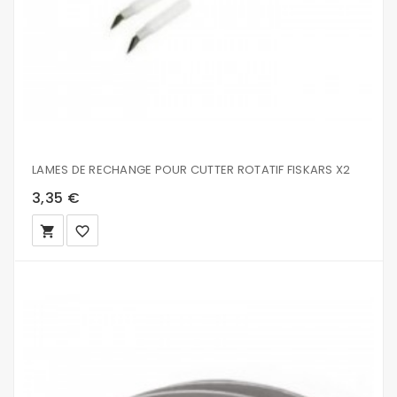
LAMES DE RECHANGE POUR CUTTER ROTATIF FISKARS X2
3,35 €
local_grocery_store
favorite_border