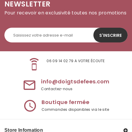
NEWSLETTER
Pour recevoir en exclusivité toutes nos promotions
S'INSCRIRE
speaker_phone
06 09 14 02 79 A VOTRE ÉCOUTE
info@doigtsdefees.com
mail_outline
Contactez-nous
Boutique fermée
access_time
Commandes disponibles via le site
Store Infomation