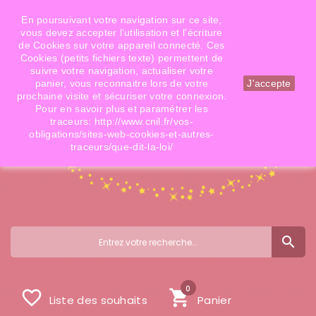
Téléphone: 06 09 14 02 79
Email: info@doigtsdefees.com
En poursuivant votre navigation sur ce site,
vous devez accepter l’utilisation et l'écriture
de Cookies sur votre appareil connecté. Ces
Cookies (petits fichiers texte) permettent de
Mon compte
suivre votre navigation, actualiser votre
panier, vous reconnaitre lors de votre
J'accepte
prochaine visite et sécuriser votre connexion.
Pour en savoir plus et paramétrer les
traceurs: http://www.cnil.fr/vos-
obligations/sites-web-cookies-et-autres-
traceurs/que-dit-la-loi/
search
0
favorite_border
shopping_cart
Liste des souhaits
Panier