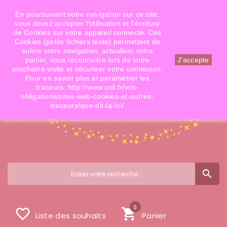
Téléphone: 06 09 14 02 79
Email: info@doigtsdefees.com
En poursuivant votre navigation sur ce site,
vous devez accepter l’utilisation et l'écriture
de Cookies sur votre appareil connecté. Ces
Cookies (petits fichiers texte) permettent de
Mon compte
suivre votre navigation, actualiser votre
panier, vous reconnaitre lors de votre
J'accepte
prochaine visite et sécuriser votre connexion.
Pour en savoir plus et paramétrer les
traceurs: http://www.cnil.fr/vos-
obligations/sites-web-cookies-et-autres-
traceurs/que-dit-la-loi/
search
0
favorite_border
shopping_cart
Liste des souhaits
Panier