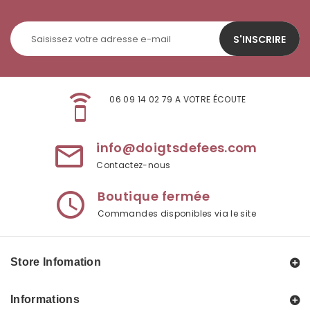
S'INSCRIRE
speaker_phone
06 09 14 02 79 A VOTRE ÉCOUTE
info@doigtsdefees.com
mail_outline
Contactez-nous
Boutique fermée
access_time
Commandes disponibles via le site
Store Infomation
Informations