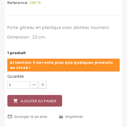
Reference:
28876
Porte gâteau en plastique avec plateau tournant.
Dimension : 23 cm.
1
produit
Attention: Il ne reste plus que quelques produits
en stock !
Quantité
local_grocery_store
AJOUTER AU PANIER
mail_outline
Envoyer à un ami
scanner
Imprimer