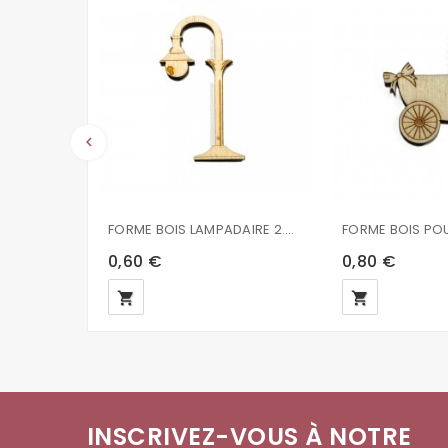
keyboard_arrow_left
FORME BOIS LAMPADAIRE 2.5X5.3X0.2MM
0,60 €
0,80 €
local_grocery_store
local_grocery_store
INSCRIVEZ-VOUS À NOTRE