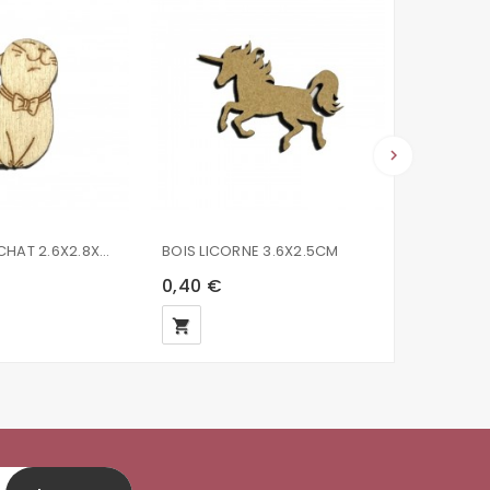
keyboard_arrow_right
FORME BOIS CHAT 2.6X2.8X0.2CM
BOIS LICORNE 3.6X2.5CM
BOIS VOIT
0,40 €
0,18 €
local_grocery_store
local_grocery_store