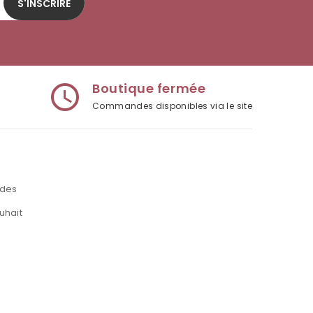
S'INSCRIRE
Boutique fermée
access_time
Commandes disponibles via le site
des
uhait