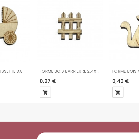
FORME BOIS POUSSETTE 3.8X3.9X0.2CM
FORME BOIS BARRIERRE 2.4X2.7.0.2CM STAMPERIA
0,27 €
0,40 €
local_grocery_store
local_grocery_store