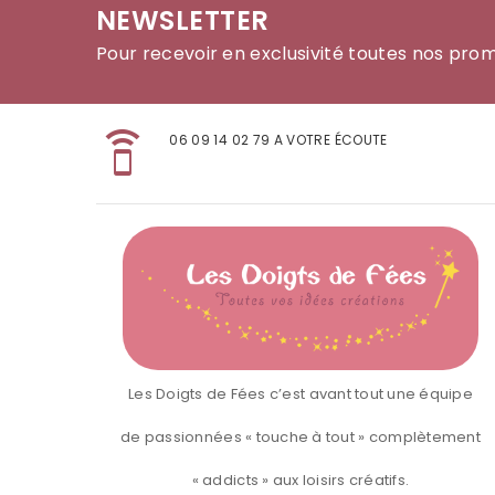
NEWSLETTER
Pour recevoir en exclusivité toutes nos pro
speaker_phone
06 09 14 02 79 A VOTRE ÉCOUTE
Les Doigts de Fées c’est avant tout une équipe
de passionnées « touche à tout » complètement
« addicts » aux loisirs créatifs.