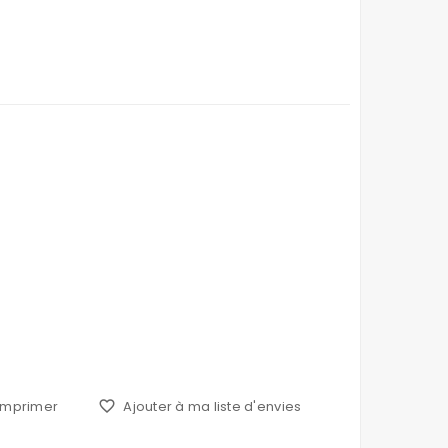
Imprimer
favorite_border
Ajouter à ma liste d'envies