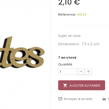
2,10 €
Reference:
16524
Sujet en bois.
Dimensions : 7.3 x 2 cm
7
en stock
Quantité
local_grocery_store
AJOUTER AU PANIER
mail_outline
Envoyer à un ami
scanner