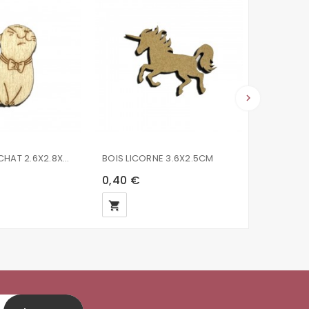
keyboard_arrow_right
FORME BOIS CHAT 2.6X2.8X0.2CM
BOIS LICORNE 3.6X2.5CM
BOIS VOIT
0,40 €
0,18 €
local_grocery_store
local_grocery_store