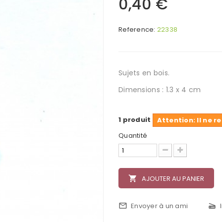
0,40 €
Reference:
22338
Sujets en bois.
Dimensions : 1.3 x 4 cm
1
produit
Attention: Il ne 
Quantité
local_grocery_store
AJOUTER AU PANIER
mail_outline
Envoyer à un ami
scanner