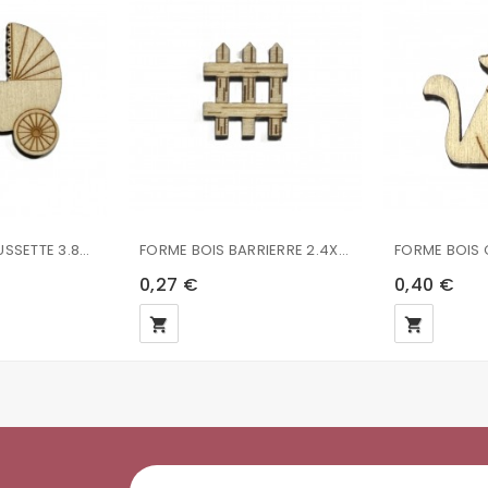
FORME BOIS POUSSETTE 3.8X3.9X0.2CM
FORME BOIS BARRIERRE 2.4X2.7.0.2CM STAMPERIA
0,27 €
0,40 €
local_grocery_store
local_grocery_store