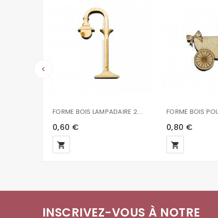
keyboard_arrow_left
FORME BOIS LAMPADAIRE 2.5X5.3X0.2MM
0,60 €
0,80 €
local_grocery_store
local_grocery_store
INSCRIVEZ-VOUS À NOTRE