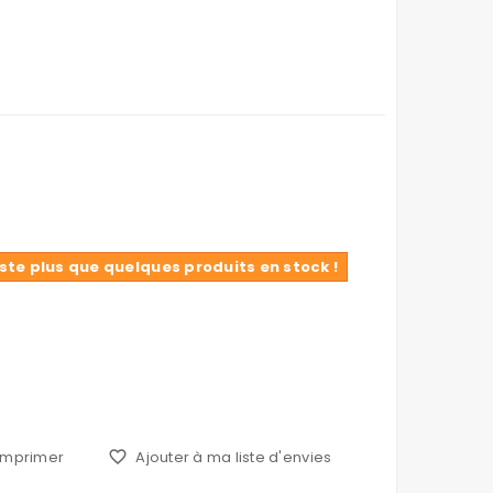
reste plus que quelques produits en stock !
Imprimer
favorite_border
Ajouter à ma liste d'envies