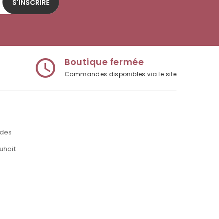
S'INSCRIRE
Boutique fermée
access_time
Commandes disponibles via le site
des
uhait