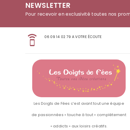
NEWSLETTER
Pour recevoir en exclusivité toutes nos pro
speaker_phone
06 09 14 02 79 A VOTRE ÉCOUTE
Les Doigts de Fées c’est avant tout une équipe
de passionnées « touche à tout » complètement
« addicts » aux loisirs créatifs.