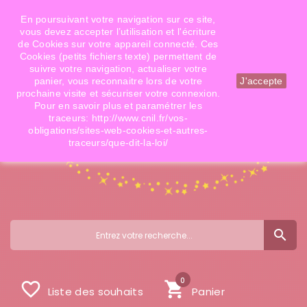
Téléphone: 06 09 14 02 79
Email: info@doigtsdefees.com
En poursuivant votre navigation sur ce site,
vous devez accepter l’utilisation et l'écriture
de Cookies sur votre appareil connecté. Ces
Cookies (petits fichiers texte) permettent de
Mon compte
suivre votre navigation, actualiser votre
panier, vous reconnaitre lors de votre
J'accepte
prochaine visite et sécuriser votre connexion.
Pour en savoir plus et paramétrer les
traceurs: http://www.cnil.fr/vos-
obligations/sites-web-cookies-et-autres-
traceurs/que-dit-la-loi/
search
0
favorite_border
shopping_cart
Liste des souhaits
Panier