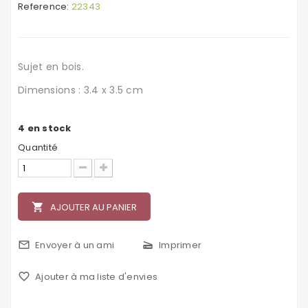
Reference:
22343
Sujet en bois.
Dimensions : 3.4 x 3.5 cm
4
en stock
Quantité
local_grocery_store
AJOUTER AU PANIER
mail_outline
Envoyer à un ami
scanner
Imprimer
favorite_border
Ajouter à ma liste d'envies