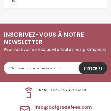
local_grocery_store
INSCRIVEZ-VOUS À NOTRE
NEWSLETTER
Pour recevoir en exclusivité toutes nos promotions
S'INSCRIRE
speaker_phone
06 09 14 02 79 A VOTRE ÉCOUTE
info@doigtsdefees.com
mail_outline