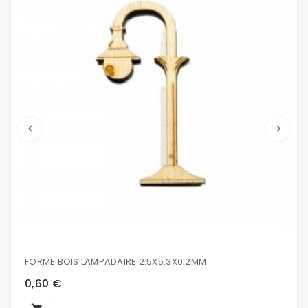
keyboard_arrow_left
keyboard_arrow_right
FORME BOIS LAMPADAIRE 2.5X5.3X0.2MM
0,60 €