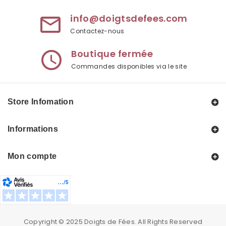
info@doigtsdefees.com
mail_outline
Contactez-nous
Boutique fermée
access_time
Commandes disponibles via le site
Store Infomation
Informations
Mon compte
Copyright © 2025
Doigts de Fées
. All Rights Reserved