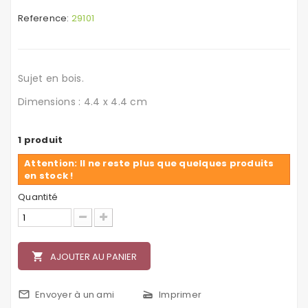
Reference:
29101
Sujet en bois.
Dimensions : 4.4 x 4.4 cm
1
produit
Attention: Il ne reste plus que quelques produits
en stock !
Quantité
local_grocery_store
AJOUTER AU PANIER
mail_outline
Envoyer à un ami
scanner
Imprimer