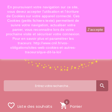
Téléphone: 06 09 14 02 79
Email: info@doigtsdefees.com
En poursuivant votre navigation sur ce site,
vous devez accepter l’utilisation et l'écriture
de Cookies sur votre appareil connecté. Ces
Cookies (petits fichiers texte) permettent de
Mon compte
suivre votre navigation, actualiser votre
panier, vous reconnaitre lors de votre
J'accepte
prochaine visite et sécuriser votre connexion.
Pour en savoir plus et paramétrer les
traceurs: http://www.cnil.fr/vos-
obligations/sites-web-cookies-et-autres-
traceurs/que-dit-la-loi/
search
0
favorite_border
shopping_cart
Liste des souhaits
Panier