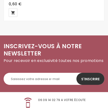
0,60 €
local_grocery_store
INSCRIVEZ-VOUS À NOTRE
NEWSLETTER
Pour recevoir en exclusivité toutes nos promotions
S'INSCRIRE
speaker_phone
06 09 14 02 79 A VOTRE ÉCOUTE