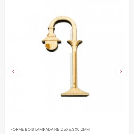
keyboard_arrow_left
keyboard_arrow_right
FORME BOIS LAMPADAIRE 2.5X5.3X0.2MM