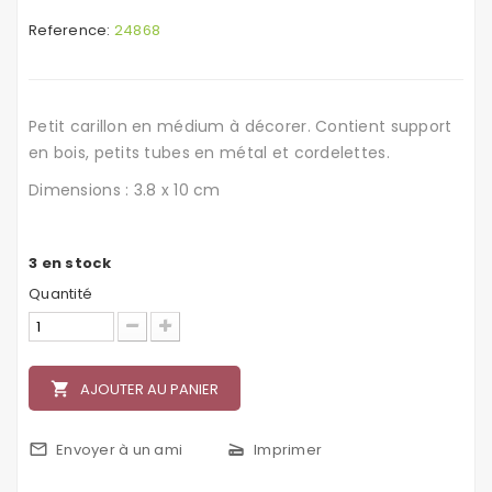
Reference:
24868
Petit carillon en médium à décorer. Contient support
en bois, petits tubes en métal et cordelettes.
Dimensions : 3.8 x 10 cm
3
en stock
Quantité
local_grocery_store
AJOUTER AU PANIER
mail_outline
Envoyer à un ami
scanner
Imprimer