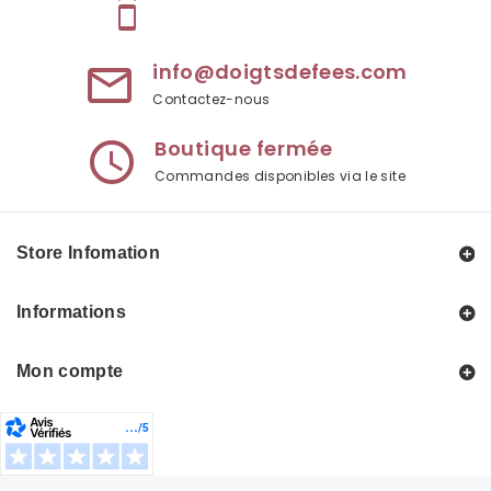
speaker_phone
info@doigtsdefees.com
mail_outline
Contactez-nous
Boutique fermée
access_time
Commandes disponibles via le site
Store Infomation
Informations
Mon compte