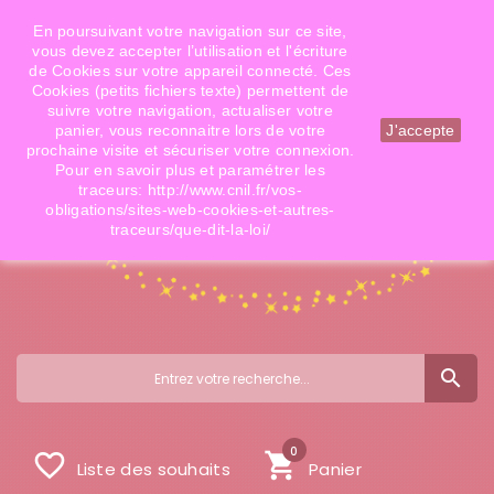
Téléphone: 06 09 14 02 79
Email: info@doigtsdefees.com
En poursuivant votre navigation sur ce site,
vous devez accepter l’utilisation et l'écriture
de Cookies sur votre appareil connecté. Ces
Cookies (petits fichiers texte) permettent de
Mon compte
suivre votre navigation, actualiser votre
panier, vous reconnaitre lors de votre
J'accepte
prochaine visite et sécuriser votre connexion.
Pour en savoir plus et paramétrer les
traceurs: http://www.cnil.fr/vos-
obligations/sites-web-cookies-et-autres-
traceurs/que-dit-la-loi/
search
0
favorite_border
shopping_cart
Liste des souhaits
Panier