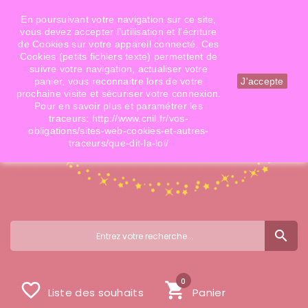
Téléphone: 06 09 14 02 79
Email: info@doigtsdefees.com
En poursuivant votre navigation sur ce site,
vous devez accepter l’utilisation et l'écriture
de Cookies sur votre appareil connecté. Ces
Cookies (petits fichiers texte) permettent de
Mon compte
suivre votre navigation, actualiser votre
panier, vous reconnaitre lors de votre
J'accepte
prochaine visite et sécuriser votre connexion.
Pour en savoir plus et paramétrer les
traceurs: http://www.cnil.fr/vos-
obligations/sites-web-cookies-et-autres-
traceurs/que-dit-la-loi/
search
0
favorite_border
shopping_cart
Liste des souhaits
Panier