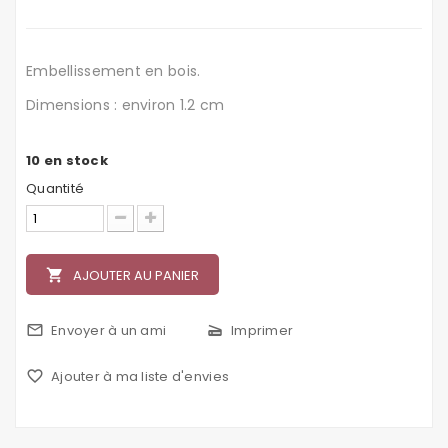
Embellissement en bois.
Dimensions : environ 1.2 cm
10
en stock
Quantité
local_grocery_store
AJOUTER AU PANIER
mail_outline
Envoyer à un ami
scanner
Imprimer
favorite_border
Ajouter à ma liste d'envies