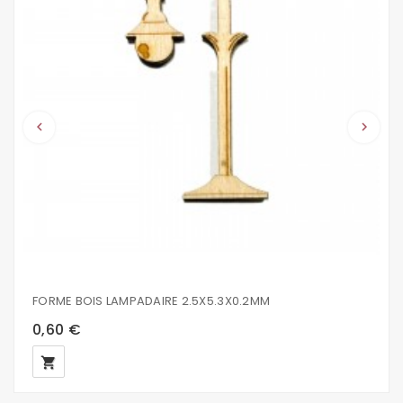
keyboard_arrow_left
keyboard_arrow_right
FORME BOIS LAMPADAIRE 2.5X5.3X0.2MM
0,60 €
local_grocery_store