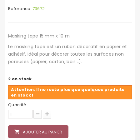
Reference:
73672
Masking tape 15 mm x 10 m.
Le masking tape est un ruban décoratif en papier et
adhésif. Idéal pour décorer toutes les surfaces non
poreuses (papier, carton, bois...).
2
en stock
Attention: Il ne reste plus que quelques produits
en stock !
Quantité
local_grocery_store
AJOUTER AU PANIER