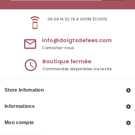
speaker_phone
06 09 14 02 79 A VOTRE ÉCOUTE
info@doigtsdefees.com
mail_outline
Contactez-nous
Boutique fermée
access_time
Commandes disponibles via le site
Store Infomation
Informations
Mon compte