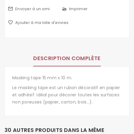
mail_outline
Envoyer à un ami
scanner
Imprimer
favorite_border
Ajouter à ma liste d'envies
DESCRIPTION COMPLÈTE
Masking tape 15 mm x 10 m.
Le masking tape est un ruban décoratif en papier
et adhésif. Idéal pour décorer toutes les surfaces
non poreuses (papier, carton, bois...).
30 AUTRES PRODUITS DANS LA MÊME