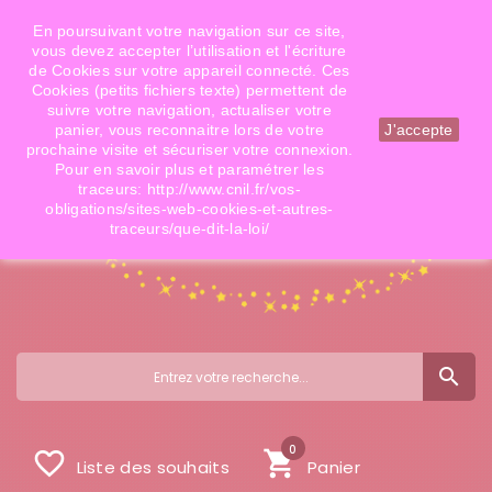
Téléphone: 06 09 14 02 79
Email: info@doigtsdefees.com
En poursuivant votre navigation sur ce site,
vous devez accepter l’utilisation et l'écriture
de Cookies sur votre appareil connecté. Ces
Cookies (petits fichiers texte) permettent de
Mon compte
suivre votre navigation, actualiser votre
panier, vous reconnaitre lors de votre
J'accepte
prochaine visite et sécuriser votre connexion.
Pour en savoir plus et paramétrer les
traceurs: http://www.cnil.fr/vos-
obligations/sites-web-cookies-et-autres-
traceurs/que-dit-la-loi/
search
0
favorite_border
shopping_cart
Liste des souhaits
Panier