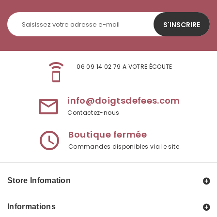
S'INSCRIRE
speaker_phone
06 09 14 02 79 A VOTRE ÉCOUTE
info@doigtsdefees.com
mail_outline
Contactez-nous
Boutique fermée
access_time
Commandes disponibles via le site
Store Infomation
Informations