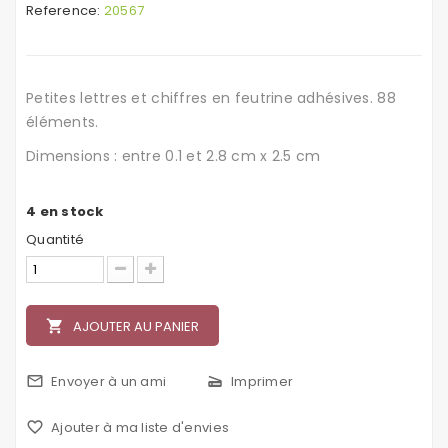
Reference:
20567
Petites lettres et chiffres en feutrine adhésives. 88
éléments.
Dimensions : entre 0.1 et 2.8 cm x 2.5 cm
4
en stock
Quantité
local_grocery_store
AJOUTER AU PANIER
mail_outline
Envoyer à un ami
scanner
Imprimer
favorite_border
Ajouter à ma liste d'envies