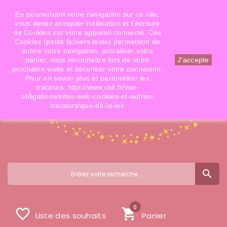
Téléphone: 06 09 14 02 79
Email: info@doigtsdefees.com
En poursuivant votre navigation sur ce site,
vous devez accepter l’utilisation et l'écriture
de Cookies sur votre appareil connecté. Ces
Cookies (petits fichiers texte) permettent de
Mon compte
suivre votre navigation, actualiser votre
panier, vous reconnaitre lors de votre
J'accepte
prochaine visite et sécuriser votre connexion.
Pour en savoir plus et paramétrer les
traceurs: http://www.cnil.fr/vos-
obligations/sites-web-cookies-et-autres-
traceurs/que-dit-la-loi/
search
0
favorite_border
shopping_cart
Liste des souhaits
Panier