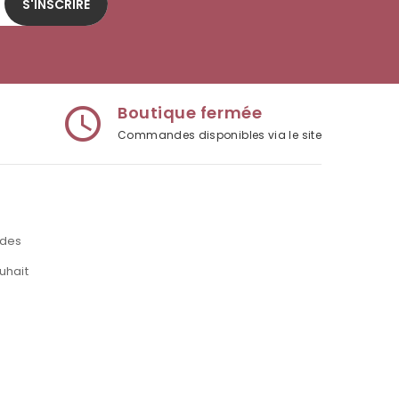
S'INSCRIRE
Boutique fermée
access_time
Commandes disponibles via le site
des
uhait