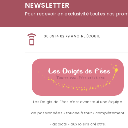
NEWSLETTER
Pour recevoir en exclusivité toutes nos pro
speaker_phone
06 09 14 02 79 A VOTRE ÉCOUTE
Les Doigts de Fées c’est avant tout une équipe
de passionnées « touche à tout » complètement
« addicts » aux loisirs créatifs.