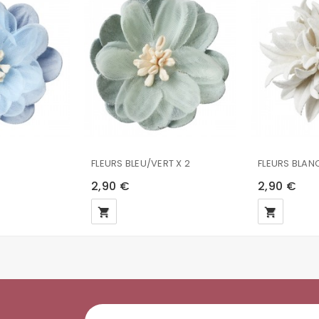
FLEURS BLEU/VERT X 2
FLEURS BLAN
2,90 €
2,90 €
local_grocery_store
local_grocery_store