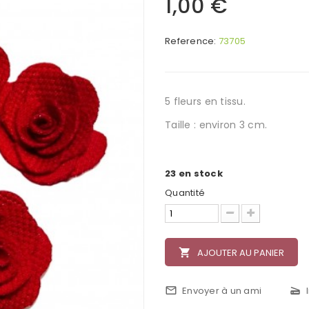
1,00 €
Reference:
73705
5 fleurs en tissu.
Taille : environ 3 cm.
23
en stock
Quantité
local_grocery_store
AJOUTER AU PANIER
mail_outline
Envoyer à un ami
scanner