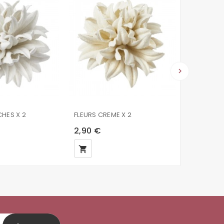
keyboard_arrow_right
CHES X 2
FLEURS CREME X 2
FLEURS GR
2,90 €
2,90 €
local_grocery_store
local_grocery_store