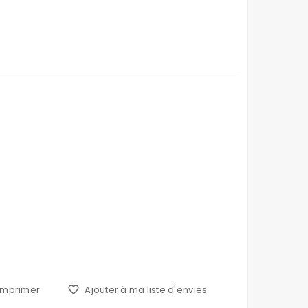
Imprimer
favorite_border
Ajouter à ma liste d'envies