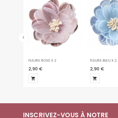
keyboard_arrow_left
FLEURS ROSE X 2
FLEURS BLEU X 2
2,90 €
2,90 €
local_grocery_store
local_grocery_store
INSCRIVEZ-VOUS À NOTRE