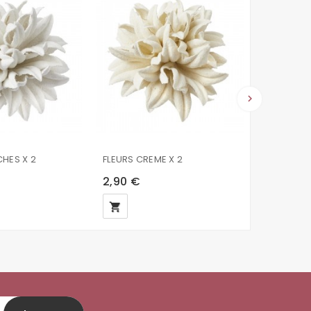
keyboard_arrow_right
CHES X 2
FLEURS CREME X 2
FLEURS GR
2,90 €
2,90 €
local_grocery_store
local_grocery_store