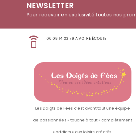
NEWSLETTER
Pour recevoir en exclusivité toutes nos pro
speaker_phone
06 09 14 02 79 A VOTRE ÉCOUTE
Les Doigts de Fées c’est avant tout une équipe
de passionnées « touche à tout » complètement
« addicts » aux loisirs créatifs.