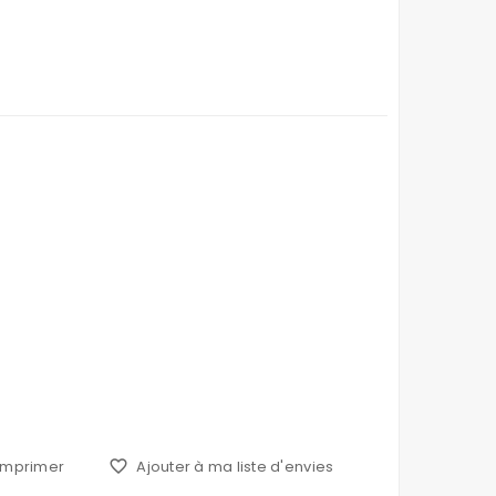
Imprimer
favorite_border
Ajouter à ma liste d'envies