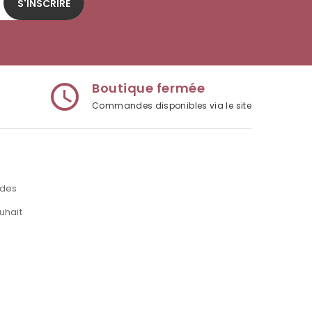
S'INSCRIRE
Boutique fermée
access_time
Commandes disponibles via le site
des
uhait