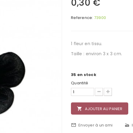
0,30 €
Reference:
73900
1 fleur en tissu.
Taille : environ 3 x 3 cm.
35
en stock
Quantité
local_grocery_store
AJOUTER AU PANIER
mail_outline
Envoyer à un ami
scanner