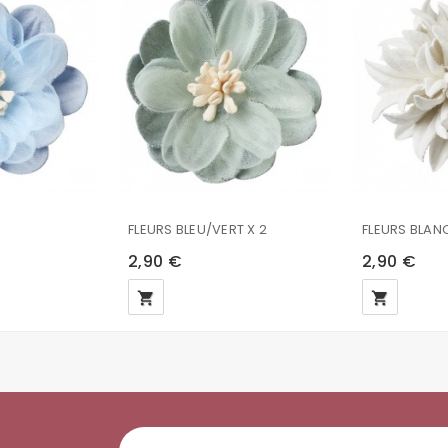
FLEURS BLEU/VERT X 2
FLEURS BLAN
2,90 €
2,90 €
local_grocery_store
local_grocery_store