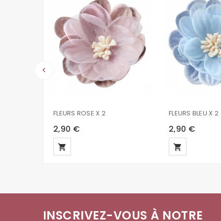
keyboard_arrow_left
FLEURS ROSE X 2
FLEURS BLEU X 2
2,90 €
2,90 €
local_grocery_store
local_grocery_store
INSCRIVEZ-VOUS À NOTRE