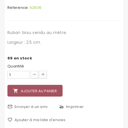
Reference:
62836
Ruban tissu vendu au mètre.
Largeur : 2.5 cm.
69
en stock
Quantité
local_grocery_store
AJOUTER AU PANIER
mail_outline
Envoyer à un ami
scanner
Imprimer
favorite_border
Ajouter à ma liste d'envies