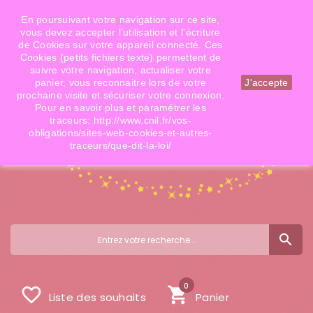
Téléphone: 06 09 14 02 79
Email: info@doigtsdefees.com
En poursuivant votre navigation sur ce site,
vous devez accepter l’utilisation et l'écriture
de Cookies sur votre appareil connecté. Ces
Cookies (petits fichiers texte) permettent de
Mon compte
suivre votre navigation, actualiser votre
panier, vous reconnaitre lors de votre
J'accepte
prochaine visite et sécuriser votre connexion.
Pour en savoir plus et paramétrer les
traceurs: http://www.cnil.fr/vos-
obligations/sites-web-cookies-et-autres-
traceurs/que-dit-la-loi/
search
0
favorite_border
shopping_cart
Liste des souhaits
Panier