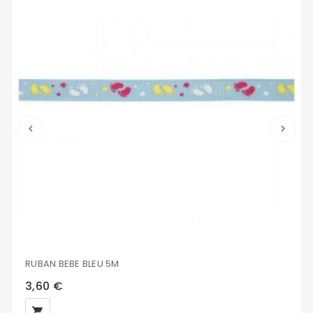
keyboard_arrow_left
keyboard_arrow_right
RUBAN BEBE BLEU 5M
3,60 €
local_grocery_store