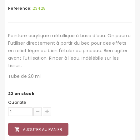
Reference:
23428
Peinture acrylique métallique à base d’eau. On pourra
l'utiliser
directement à partir du bec pour des effets
en relief léger ou bien l'étaler au pinceau. Bien agiter
avant l'utilisation. Rincer à l'eau. Indélébile sur les
tissus.
Tube de 20 ml
22
en stock
Quantité
local_grocery_store
AJOUTER AU PANIER