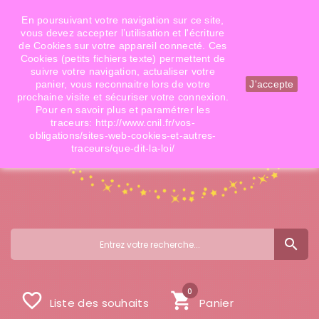
Téléphone: 06 09 14 02 79
Email: info@doigtsdefees.com
En poursuivant votre navigation sur ce site,
vous devez accepter l’utilisation et l'écriture
de Cookies sur votre appareil connecté. Ces
Cookies (petits fichiers texte) permettent de
Mon compte
suivre votre navigation, actualiser votre
panier, vous reconnaitre lors de votre
J'accepte
prochaine visite et sécuriser votre connexion.
Pour en savoir plus et paramétrer les
traceurs: http://www.cnil.fr/vos-
obligations/sites-web-cookies-et-autres-
traceurs/que-dit-la-loi/
search
0
favorite_border
shopping_cart
Liste des souhaits
Panier