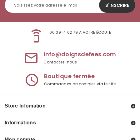
S'INSCRIRE
speaker_phone
06 09 14 02 79 A VOTRE ÉCOUTE
info@doigtsdefees.com
mail_outline
Contactez-nous
Boutique fermée
access_time
Commandes disponibles via le site
Store Infomation
Informations
Mon compte