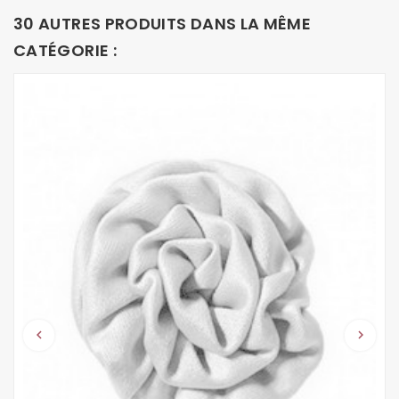
30 AUTRES PRODUITS DANS LA MÊME
CATÉGORIE :
keyboard_arrow_left
keyboard_arrow_right