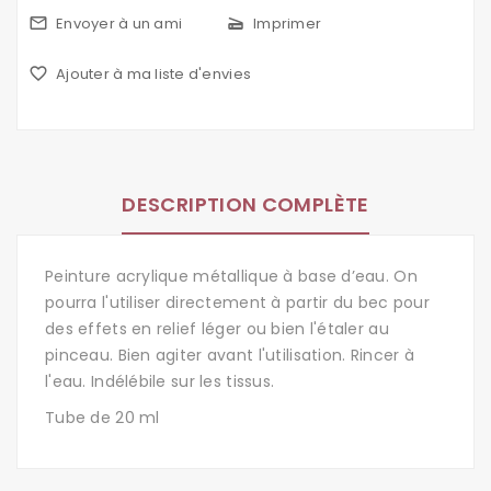
mail_outline
Envoyer à un ami
scanner
Imprimer
favorite_border
Ajouter à ma liste d'envies
DESCRIPTION COMPLÈTE
Peinture acrylique métallique à base d’eau. On
pourra l'utiliser
directement à partir du bec pour
des effets en relief léger ou bien l'étaler au
pinceau. Bien agiter avant l'utilisation. Rincer à
l'eau. Indélébile sur les tissus.
Tube de 20 ml