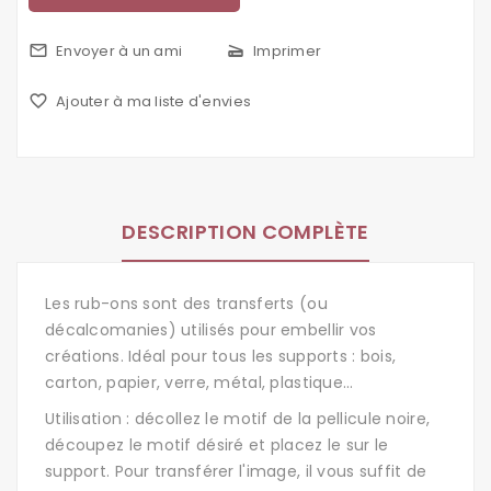
mail_outline
Envoyer à un ami
scanner
Imprimer
favorite_border
Ajouter à ma liste d'envies
DESCRIPTION COMPLÈTE
Les rub-ons sont des transferts (ou
décalcomanies) utilisés pour embellir vos
créations. Idéal pour tous les supports : bois,
carton, papier, verre, métal, plastique...
Utilisation : décollez le motif de la pellicule noire,
découpez le motif désiré et placez le sur le
support. Pour transférer l'image, il vous suffit de