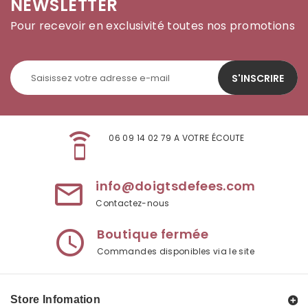
NEWSLETTER
Pour recevoir en exclusivité toutes nos promotions
S'INSCRIRE
speaker_phone
06 09 14 02 79 A VOTRE ÉCOUTE
info@doigtsdefees.com
mail_outline
Contactez-nous
Boutique fermée
access_time
Commandes disponibles via le site
Store Infomation