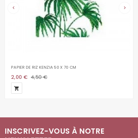
keyboard_arrow_left
keyboard_arrow_right
PAPIER DE RIZ KENZIA 50 X 70 CM
2,00 €
4,50 €
local_grocery_store
INSCRIVEZ-VOUS À NOTRE