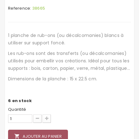
Reference:
38665
1 planche de rub-ons (ou décalcomanies) blancs à
utiliser sur support foncé.
Les rub-ons sont des transferts (ou décalcomanies)
utilisés pour embellir vos créations. Idéal pour tous les
supports : bois, carton, papier, verre, métal, plastique...
Dimensions de la planche : 15 x 22.5 cm.
6
en stock
Quantité
local_grocery_store
AJOUTER AU PANIER