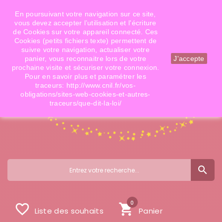
Téléphone: 06 09 14 02 79
Email: info@doigtsdefees.com
En poursuivant votre navigation sur ce site,
vous devez accepter l’utilisation et l'écriture
de Cookies sur votre appareil connecté. Ces
Cookies (petits fichiers texte) permettent de
Mon compte
suivre votre navigation, actualiser votre
panier, vous reconnaitre lors de votre
J'accepte
prochaine visite et sécuriser votre connexion.
Pour en savoir plus et paramétrer les
traceurs: http://www.cnil.fr/vos-
obligations/sites-web-cookies-et-autres-
traceurs/que-dit-la-loi/
search
0
favorite_border
shopping_cart
Liste des souhaits
Panier