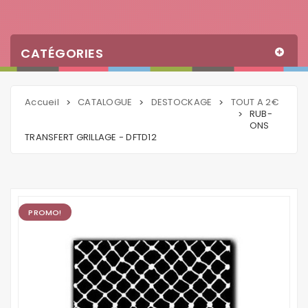
CATÉGORIES
Accueil
CATALOGUE
DESTOCKAGE
TOUT A 2€
>
>
>
RUB-
>
ONS
TRANSFERT GRILLAGE - DFTD12
PROMO!