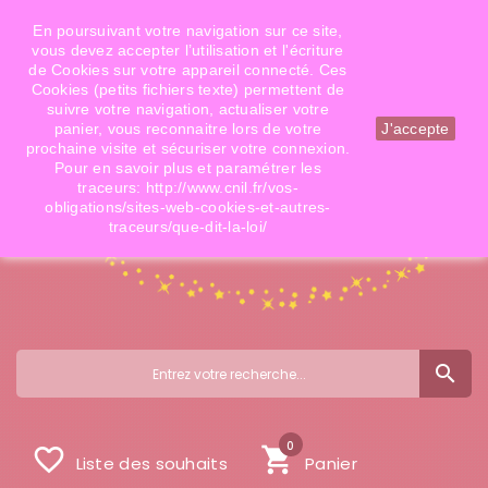
Téléphone: 06 09 14 02 79
Email: info@doigtsdefees.com
En poursuivant votre navigation sur ce site,
vous devez accepter l’utilisation et l'écriture
de Cookies sur votre appareil connecté. Ces
Cookies (petits fichiers texte) permettent de
Mon compte
suivre votre navigation, actualiser votre
panier, vous reconnaitre lors de votre
J'accepte
prochaine visite et sécuriser votre connexion.
Pour en savoir plus et paramétrer les
traceurs: http://www.cnil.fr/vos-
obligations/sites-web-cookies-et-autres-
traceurs/que-dit-la-loi/
search
0
favorite_border
shopping_cart
Liste des souhaits
Panier