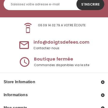
S'INSCRIRE
speaker_phone
06 09 14 02 79 A VOTRE ÉCOUTE
info@doigtsdefees.com
mail_outline
Contactez-nous
Boutique fermée
access_time
Commandes disponibles via le site
Store Infomation
Informations
Mon compte