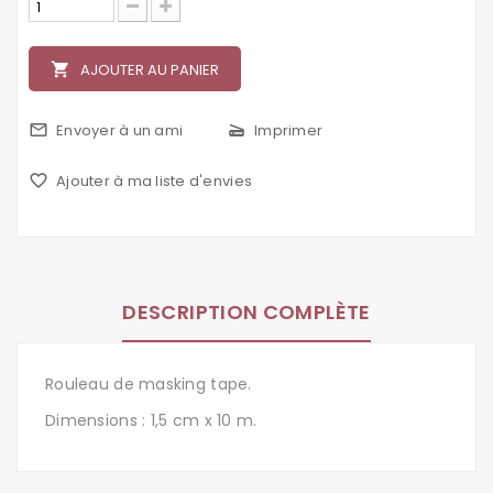
local_grocery_store
AJOUTER AU PANIER
mail_outline
Envoyer à un ami
scanner
Imprimer
favorite_border
Ajouter à ma liste d'envies
DESCRIPTION COMPLÈTE
Rouleau de masking tape.
Dimensions : 1,5 cm x 10 m.