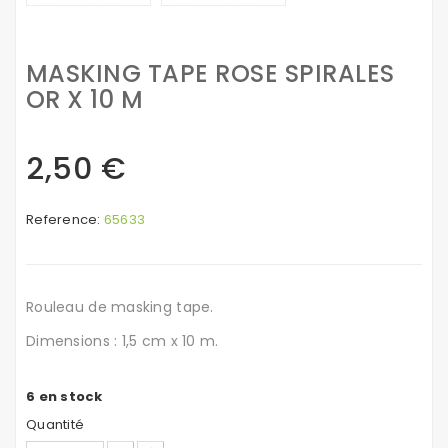
MASKING TAPE ROSE SPIRALES
OR X 10 M
2,50 €
Reference:
65633
Rouleau de masking tape.
Dimensions : 1,5 cm x 10 m.
6
en stock
Quantité