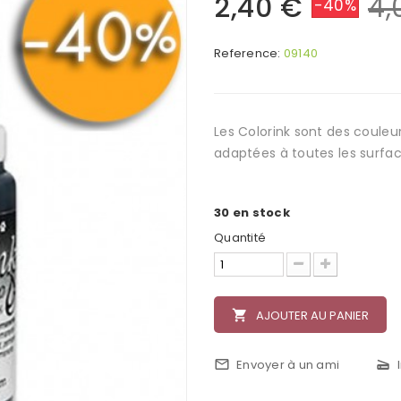
2,40 €
4,
-40%
Reference:
09140
Les Colorink sont des couleur
adaptées à toutes les surface
30
en stock
Quantité
local_grocery_store
AJOUTER AU PANIER
mail_outline
Envoyer à un ami
scanner