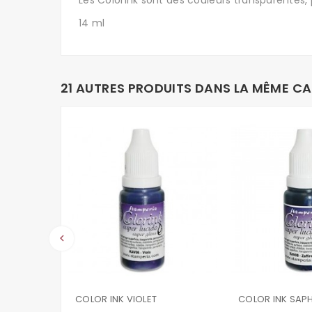
Les Colorink sont des couleurs transparentes, p
14 ml
21 AUTRES PRODUITS DANS LA MÊME CA
keyboard_arrow_left
COLOR INK VIOLET
COLOR INK SAPH