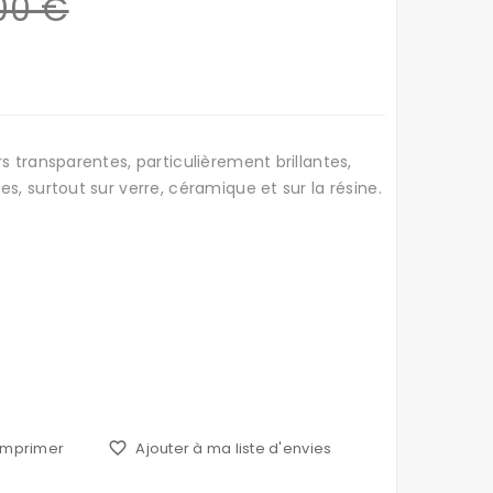
00 €
s transparentes, particulièrement brillantes,
s, surtout sur verre, céramique et sur la résine.
Imprimer
favorite_border
Ajouter à ma liste d'envies