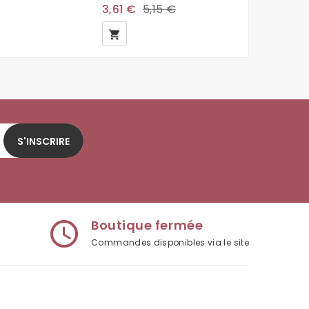
3,61 €
5,15 €
3,61 €
local_grocery_store
local_grocery_store
S'INSCRIRE
Boutique fermée
access_time
Commandes disponibles via le site