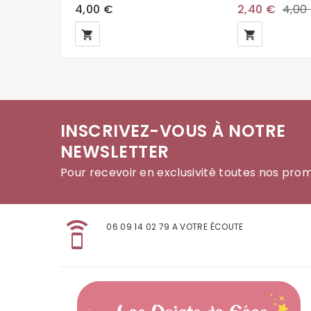
4,00 €
2,40 €
4,00
local_grocery_store
local_grocery_store
INSCRIVEZ-VOUS À NOTRE
NEWSLETTER
Pour recevoir en exclusivité toutes nos pro
speaker_phone
06 09 14 02 79 A VOTRE ÉCOUTE