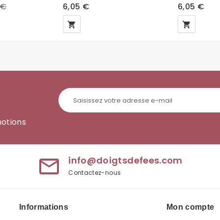
 €
6,05 €
6,05 €
local_grocery_store
local_grocery_store
motions
info@doigtsdefees.com
mail_outline
Contactez-nous
Informations
Mon compte