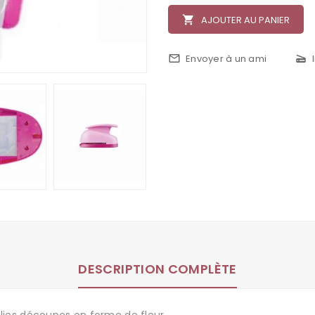
local_grocery_store
AJOUTER AU PANIER
mail_outline
Envoyer à un ami
scanner
DESCRIPTION COMPLÈTE