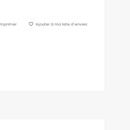
Imprimer
favorite_border
Ajouter à ma liste d'envies