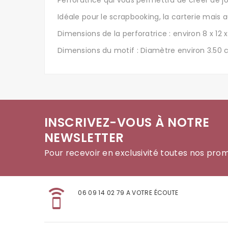
Perforatrice qui vous permettra de créer de j
Idéale pour le scrapbooking, la carterie mais
Dimensions de la perforatrice : environ 8 x 12 
Dimensions du motif : Diamètre environ 3.50 
INSCRIVEZ-VOUS À NOTRE
NEWSLETTER
Pour recevoir en exclusivité toutes nos pro
speaker_phone
06 09 14 02 79 A VOTRE ÉCOUTE