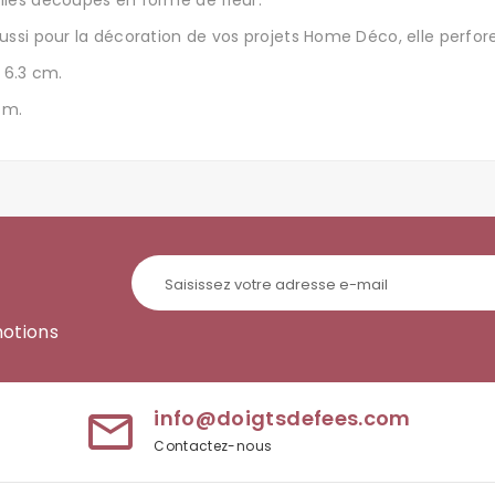
olies découpes en forme de fleur.
 aussi pour la décoration de vos projets Home Déco, elle perfo
x 6.3 cm.
cm.
motions
info@doigtsdefees.com
mail_outline
Contactez-nous