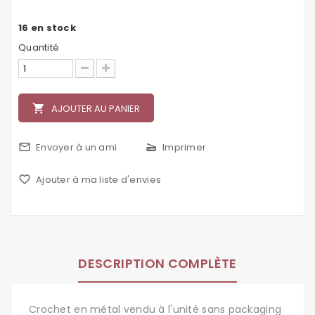
16
en stock
Quantité
local_grocery_store
AJOUTER AU PANIER
mail_outline
Envoyer à un ami
scanner
Imprimer
favorite_border
Ajouter à ma liste d'envies
DESCRIPTION COMPLÈTE
Crochet en métal vendu à l'unité sans packaging