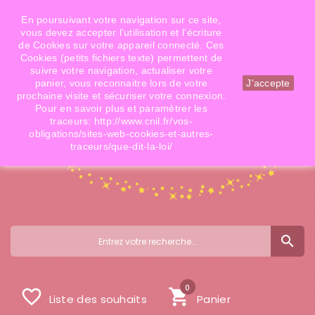
Téléphone: 06 09 14 02 79
Email: info@doigtsdefees.com
En poursuivant votre navigation sur ce site,
vous devez accepter l’utilisation et l'écriture
de Cookies sur votre appareil connecté. Ces
Cookies (petits fichiers texte) permettent de
Mon compte
suivre votre navigation, actualiser votre
panier, vous reconnaitre lors de votre
J'accepte
prochaine visite et sécuriser votre connexion.
Pour en savoir plus et paramétrer les
traceurs: http://www.cnil.fr/vos-
obligations/sites-web-cookies-et-autres-
traceurs/que-dit-la-loi/
search
0
favorite_border
shopping_cart
Liste des souhaits
Panier