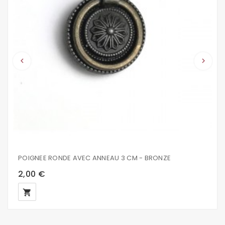
keyboard_arrow_left
keyboard_arrow_right
POIGNEE RONDE AVEC ANNEAU 3 CM - BRONZE
2,00 €
local_grocery_store