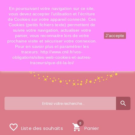
Téléphone: 06 09 14 02 79
Email: info@doigtsdefees.com
En poursuivant votre navigation sur ce site,
vous devez accepter l’utilisation et l'écriture
de Cookies sur votre appareil connecté. Ces
Cookies (petits fichiers texte) permettent de
Mon compte
suivre votre navigation, actualiser votre
panier, vous reconnaitre lors de votre
J'accepte
prochaine visite et sécuriser votre connexion.
Pour en savoir plus et paramétrer les
traceurs: http://www.cnil.fr/vos-
obligations/sites-web-cookies-et-autres-
traceurs/que-dit-la-loi/
search
0
favorite_border
shopping_cart
Liste des souhaits
Panier