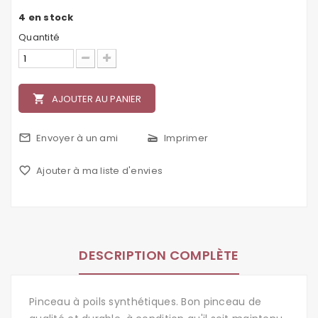
4
en stock
Quantité
local_grocery_store
AJOUTER AU PANIER
mail_outline
Envoyer à un ami
scanner
Imprimer
favorite_border
Ajouter à ma liste d'envies
DESCRIPTION COMPLÈTE
Pinceau à poils synthétiques. Bon pinceau de