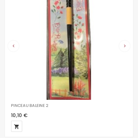
keyboard_arrow_left
keyboard_arrow_right
PINCEAU BALEINE 2
10,10 €
local_grocery_store